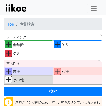
Top
声質検索
レーティング
全年齢
R15
R18
声の性別
男性
女性
その他
error
未ログイン状態のため、R15、R18のサンプルは表示され