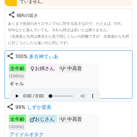
ていません。
share
傾向の近さ
あくまで先頭のボイスサンプルに対する近さなので、たとえば、51%、
50%などと並んでいても、それら同士は近いとは限りません。
（北海道と九州は東京から見て同じくらいの距離ですが、北海道から九州
に行こうとしたら遠いのと同じです）
share
100%
多古神てぃあ
全年齢
お姉さん
中高音
(296Hz)
ギャル
share
99%
しずか里美
全年齢
おじさん
中高音
(320Hz)
アイドルオタク