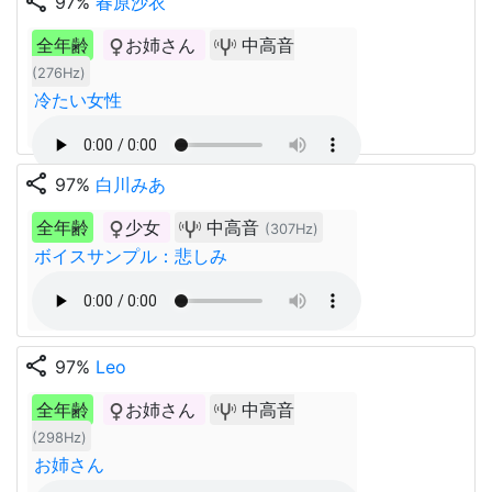
share
97%
春原沙衣
全年齢
お姉さん
中高音
(276Hz)
冷たい女性
share
97%
白川みあ
全年齢
少女
中高音
(307Hz)
ボイスサンプル：悲しみ
share
97%
Leo
全年齢
お姉さん
中高音
(298Hz)
お姉さん