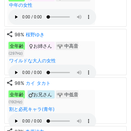
中年の女性
share
98%
桜野ゆき
全年齢
お姉さん
中高音
(297Hz)
ワイルドな大人の女性
share
98%
カイ タカト
全年齢
お兄さん
中低音
(192Hz)
割と必死キャラ(青年)