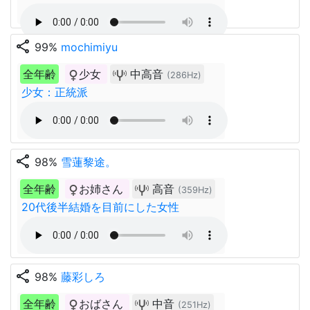
share
99%
mochimiyu
全年齢
少女
中高音
(286Hz)
少女：正統派
share
98%
雪蓮黎途。
全年齢
お姉さん
高音
(359Hz)
20代後半結婚を目前にした女性
share
98%
藤彩しろ
全年齢
おばさん
中音
(251Hz)