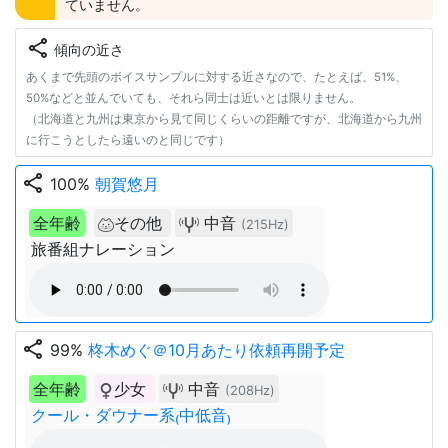
ていません。
share
傾向の近さ
あくまで先頭のボイスサンプルに対する近さなので、たとえば、51%、
50%などと並んでいても、それら同士は近いとは限りません。
（北海道と九州は東京から見て同じくらいの距離ですが、北海道から九州
に行こうとしたら遠いのと同じです）
share
100%
朝賀悠月
全年齢
その他
中音
(215Hz)
旅番組ナレーション
share
99%
柊木めぐ＠10月あたり依頼再開予定
全年齢
少女
中音
(208Hz)
クール・ダウナー系₍中低音₎