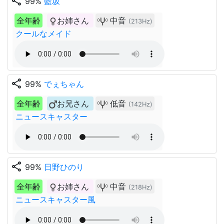
share
99%
藍坂
全年齢
お姉さん
中音
(213Hz)
クールなメイド
share
99%
でぇちゃん
全年齢
お兄さん
低音
(142Hz)
ニュースキャスター
share
99%
日野ひのり
全年齢
お姉さん
中音
(218Hz)
ニュースキャスター風