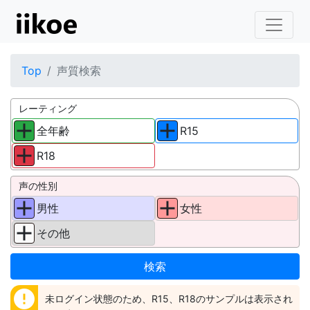
Top
声質検索
レーティング
全年齢
R15
R18
声の性別
男性
女性
その他
error
未ログイン状態のため、R15、R18のサンプルは表示され