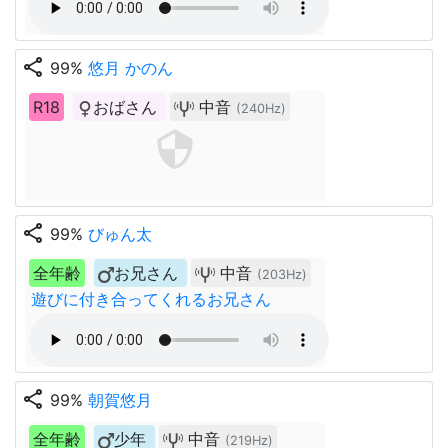
share
99%
悠月 かのん
R18
おばさん
中音
(240Hz)
share
99%
びゅん太
全年齢
お兄さん
中音
(203Hz)
遊びに付き合ってくれるお兄さん
share
99%
朝賀悠月
全年齢
少年
中音
(219Hz)