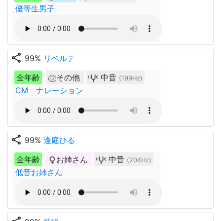
優等生男子
share
99%
リベルテ
全年齢
その他
中音
(199Hz)
CM ナレーション
share
99%
逢庭ひる
全年齢
お姉さん
中音
(204Hz)
低音お姉さん