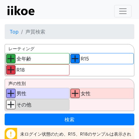
Top
声質検索
レーティング
全年齢
R15
R18
声の性別
男性
女性
その他
error
未ログイン状態のため、R15、R18のサンプルは表示され