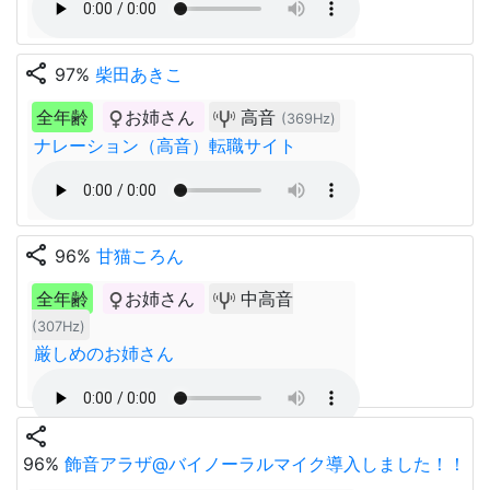
share
97%
柴田あきこ
全年齢
お姉さん
高音
(369Hz)
ナレーション（高音）転職サイト
share
96%
甘猫ころん
全年齢
お姉さん
中高音
(307Hz)
厳しめのお姉さん
share
96%
飾音アラザ@バイノーラルマイク導入しました！！