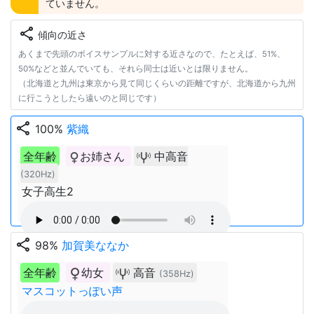
ていません。
share
傾向の近さ
あくまで先頭のボイスサンプルに対する近さなので、たとえば、51%、
50%などと並んでいても、それら同士は近いとは限りません。
（北海道と九州は東京から見て同じくらいの距離ですが、北海道から九州
に行こうとしたら遠いのと同じです）
share
100%
紫織
全年齢
お姉さん
中高音
(320Hz)
女子高生2
share
98%
加賀美ななか
全年齢
幼女
高音
(358Hz)
マスコットっぽい声