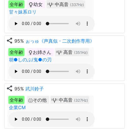
全年齢
幼女
中高音
(337Hz)
甘々妹系ロリ
share
95%
ぉっゅ《声真似・二次創作専用》
全年齢
お姉さん
高音
(351Hz)
胡●しのぶ/鬼●の刃
share
95%
武川鈴子
全年齢
その他
中高音
(327Hz)
企業CM