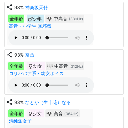
share
93%
神楽坂天伶
全年齢
少年
中高音
(339Hz)
高音・小学生 無邪気
share
93%
奈凸
全年齢
幼女
中高音
(312Hz)
ロリババア系・幼女ボイス
share
93%
なとか（生十花）なる
全年齢
少女
高音
(364Hz)
清純派女子