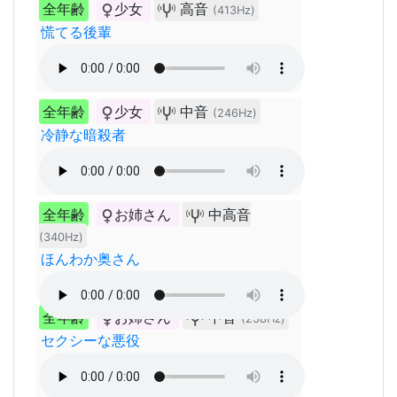
全年齢
少女
高音
(413Hz)
慌てる後輩
全年齢
少女
中音
(246Hz)
冷静な暗殺者
全年齢
お姉さん
中高音
(340Hz)
ほんわか奥さん
全年齢
お姉さん
中音
(238Hz)
セクシーな悪役