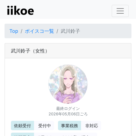
Top
ボイスコ一覧
武川鈴子
武川鈴子
（女性）
最終ログイン
2026年05月06日ごろ
依頼受付
受付中
事業税務
非対応