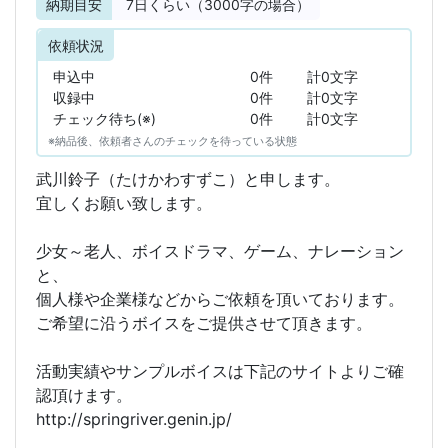
納期目安
7
日くらい（3000字の場合）
依頼状況
申込中
0件
計0文字
収録中
0件
計0文字
チェック待ち(※)
0件
計0文字
※納品後、依頼者さんのチェックを待っている状態
武川鈴子（たけかわすずこ）と申します。
宜しくお願い致します。
少女～老人、ボイスドラマ、ゲーム、ナレーション
と、
個人様や企業様などからご依頼を頂いております。
ご希望に沿うボイスをご提供させて頂きます。
活動実績やサンプルボイスは下記のサイトよりご確
認頂けます。
http://springriver.genin.jp/