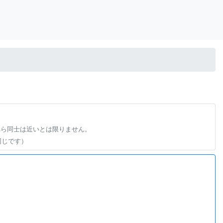
れら同士は近いとは限りません。
同じです）