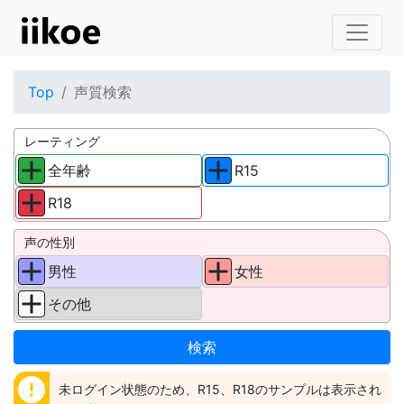
Top
声質検索
レーティング
全年齢
R15
R18
声の性別
男性
女性
その他
error
未ログイン状態のため、R15、R18のサンプルは表示され