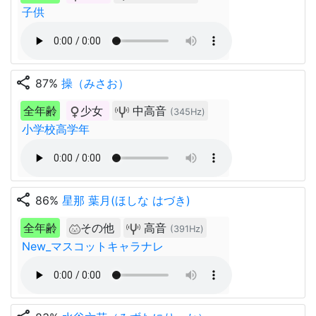
子供
share
87%
操（みさお）
全年齢
少女
中高音
(345Hz)
小学校高学年
share
86%
星那 葉月(ほしな はづき)
全年齢
その他
高音
(391Hz)
New_マスコットキャラナレ