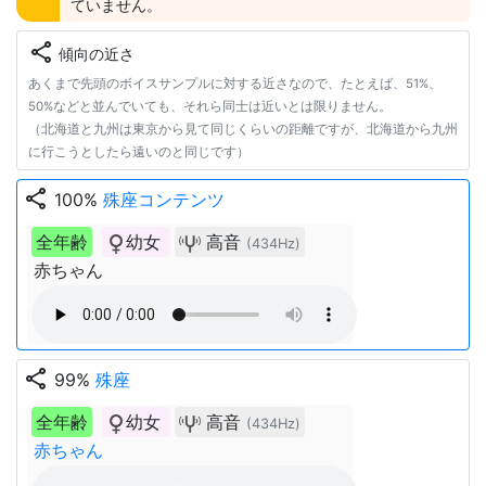
ていません。
share
傾向の近さ
あくまで先頭のボイスサンプルに対する近さなので、たとえば、51%、
50%などと並んでいても、それら同士は近いとは限りません。
（北海道と九州は東京から見て同じくらいの距離ですが、北海道から九州
に行こうとしたら遠いのと同じです）
share
100%
殊座コンテンツ
全年齢
幼女
高音
(434Hz)
赤ちゃん
share
99%
殊座
全年齢
幼女
高音
(434Hz)
赤ちゃん