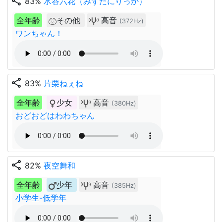
share
83%
水谷六花（みずたにりっか）
全年齢
その他
高音
(372Hz)
ワンちゃん！
share
83%
片栗ねぇね
全年齢
少女
高音
(380Hz)
おどおどはわわちゃん
share
82%
夜空舞和
全年齢
少年
高音
(385Hz)
小学生-低学年