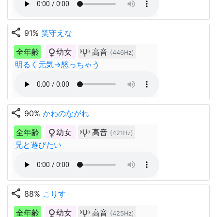
share
91%
笑守えな
全年齢
幼女
高音
(446Hz)
明るく元気→怒っちゃう
share
90%
かわのながれ
全年齢
幼女
高音
(421Hz)
兄と遊びたい
share
88%
こりす
全年齢
幼女
高音
(425Hz)