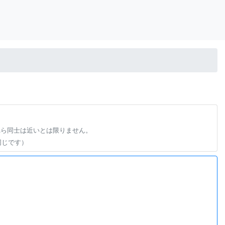
れら同士は近いとは限りません。
同じです）