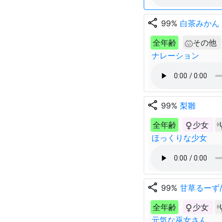
share
99%
白茶みかん
全年齢
その他
ナレーション
share
99%
梨雛
全年齢
少女
ほっくりな少女
share
99%
甘草るーず
全年齢
少女
元気な巫女さん