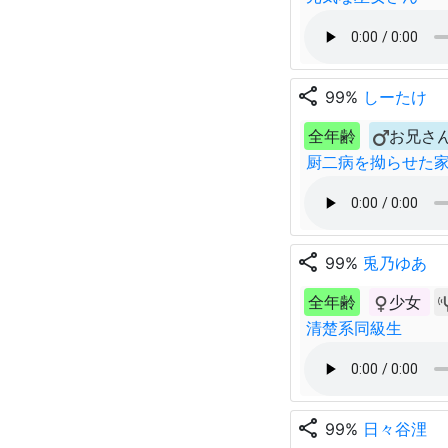
share
99%
しーたけ
全年齢
お兄さ
厨二病を拗らせた
share
99%
兎乃ゆあ
全年齢
少女
清楚系同級生
share
99%
日々谷浬