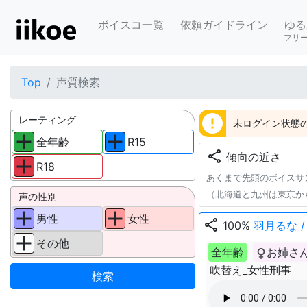
ボイスコ一覧
依頼ガイドライン
ゆる
フリ
Top
声質検索
error
レーティング
未ログイン状態の
全年齢
R15
share
傾向の近さ
R18
あくまで先頭のボイスサ
（北海道と九州は東京か
声の性別
男性
女性
share
100%
羽月るな 
その他
全年齢
お姉さ
吹替え_女性刑事