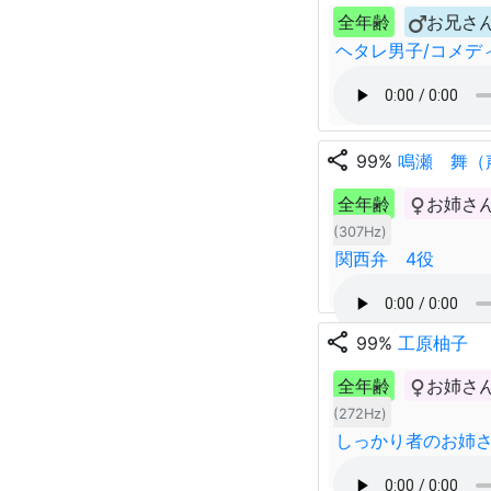
全年齢
お兄さ
ヘタレ男子/コメデ
share
99%
鳴瀬 舞（
全年齢
お姉さ
(307Hz)
関西弁 4役
share
99%
工原柚子
全年齢
お姉さ
(272Hz)
しっかり者のお姉