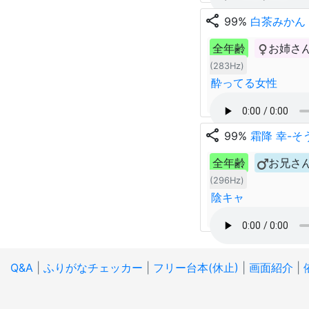
share
99%
白茶みかん
全年齢
お姉さ
(283Hz)
酔ってる女性
share
99%
霜降 幸-そ
全年齢
お兄さ
(296Hz)
陰キャ
Q&A
|
ふりがなチェッカー
|
フリー台本(休止)
|
画面紹介
|