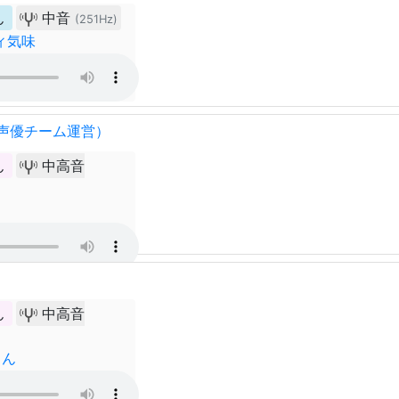
ん
中音
(251Hz)
ィ気味
声優チーム運営）
ん
中高音
ん
中高音
さん