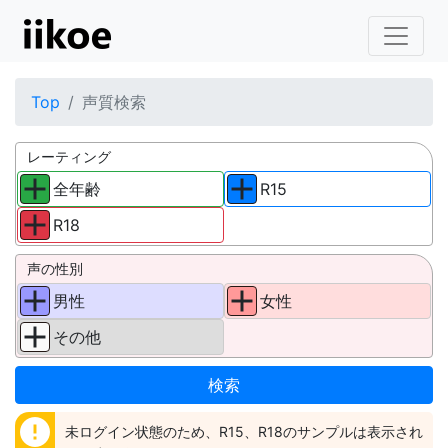
Top
声質検索
レーティング
全年齢
R15
R18
声の性別
男性
女性
その他
error
未ログイン状態のため、R15、R18のサンプルは表示され