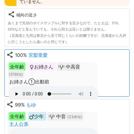
ていません。
share
傾向の近さ
あくまで先頭のボイスサンプルに対する近さなので、たとえば、51%、
50%などと並んでいても、それら同士は近いとは限りません。
（北海道と九州は東京から見て同じくらいの距離ですが、北海道から九州
に行こうとしたら遠いのと同じです）
share
100%
宮梨里愛
全年齢
お姉さん
中高音
(316Hz)
お姉さん①出動前
share
99%
もゆ
全年齢
少年
中音
(234Hz)
主人公系