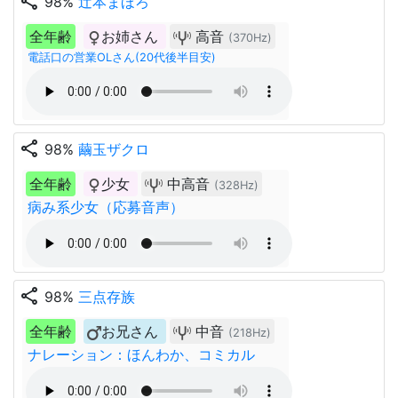
share
98%
辻本まほろ
全年齢
お姉さん
高音
(370Hz)
電話口の営業OLさん(20代後半目安)
share
98%
繭玉ザクロ
全年齢
少女
中高音
(328Hz)
病み系少女（応募音声）
share
98%
三点存族
全年齢
お兄さん
中音
(218Hz)
ナレーション：ほんわか、コミカル