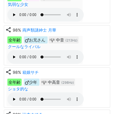
気弱な少女
share
98%
両声類謎紳士 月華
全年齢
お兄さん
中音
(213Hz)
クールなライバル
share
98%
箱娘サチ
全年齢
少年
中高音
(298Hz)
ショタ的な