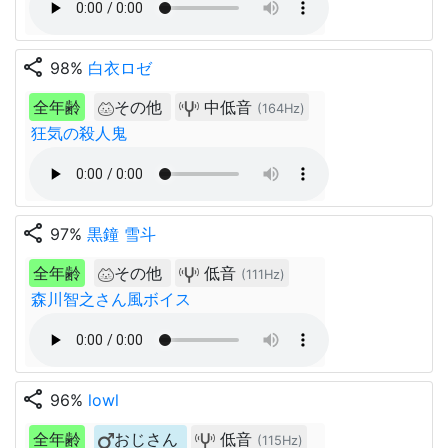
share
98%
白衣ロゼ
全年齢
その他
中低音
(164Hz)
狂気の殺人鬼
share
97%
黒鐘 雪斗
全年齢
その他
低音
(111Hz)
森川智之さん風ボイス
share
96%
lowl
全年齢
おじさん
低音
(115Hz)