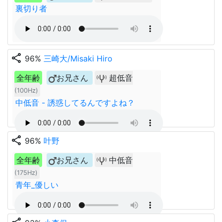
裏切り者
share
96%
三崎大/Misaki Hiro
全年齢
お兄さん
超低音
(100Hz)
中低音 - 誘惑してるんですよね？
share
96%
叶野
全年齢
お兄さん
中低音
(175Hz)
青年_優しい