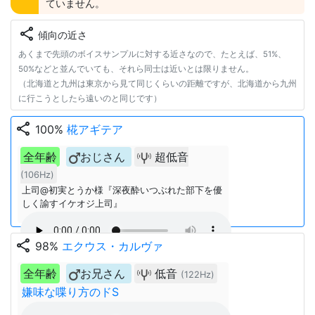
ていません。
share
傾向の近さ
あくまで先頭のボイスサンプルに対する近さなので、たとえば、51%、
50%などと並んでいても、それら同士は近いとは限りません。
（北海道と九州は東京から見て同じくらいの距離ですが、北海道から九州
に行こうとしたら遠いのと同じです）
share
100%
椛アギテア
全年齢
おじさん
超低音
(106Hz)
上司@初実とうか様『深夜酔いつぶれた部下を優
しく諭すイケオジ上司』
share
98%
エクウス・カルヴァ
全年齢
お兄さん
低音
(122Hz)
嫌味な喋り方のドS