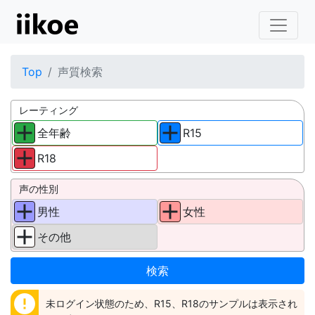
Top
声質検索
レーティング
全年齢
R15
R18
声の性別
男性
女性
その他
error
未ログイン状態のため、R15、R18のサンプルは表示され