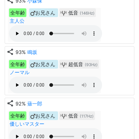
share
93%
小森保
全年齢
お兄さん
低音
(146Hz)
主人公
share
93%
鳴坂
全年齢
お兄さん
超低音
(93Hz)
ノーマル
share
92%
薙一郎
全年齢
お兄さん
低音
(117Hz)
優しいマスター