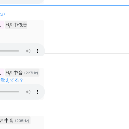
ね）
ん
中低音
ん
中音
(227Hz)
ぇ覚えてる？
中音
(205Hz)