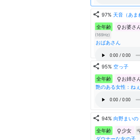
share
97%
天音（あま
全年齢
お婆さ
(169Hz)
おばあさん
share
95%
空っ子
全年齢
お姉さ
艶のある女性：ね
share
94%
向野まいの
全年齢
少女
ダウナーな女の子