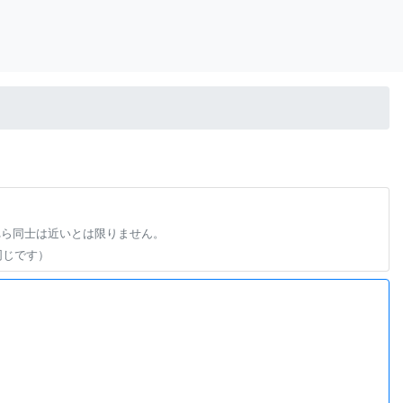
れら同士は近いとは限りません。
同じです）