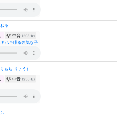
んねる
ん
中音
(208Hz)
ハキハキ喋る強気な子
とりもち りょう）
ん
中音
(256Hz)
ス
じ。