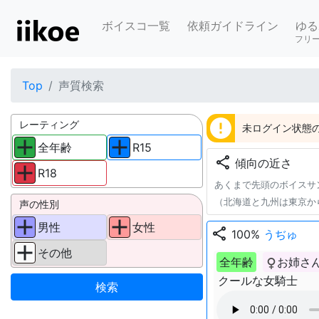
ボイスコ一覧
依頼ガイドライン
ゆる
フリ
Top
声質検索
error
レーティング
未ログイン状態の
全年齢
R15
share
傾向の近さ
R18
あくまで先頭のボイスサ
（北海道と九州は東京か
声の性別
男性
女性
share
100%
うぢゅ
その他
全年齢
お姉さ
クールな女騎士