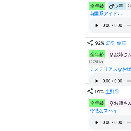
全年齢
少年
南国系アイドル
share
92%
幻刻 鈴華
全年齢
お姉さ
(278Hz)
ミステリアスなお
share
91%
生野忍
全年齢
お姉さ
冷徹なスパイ