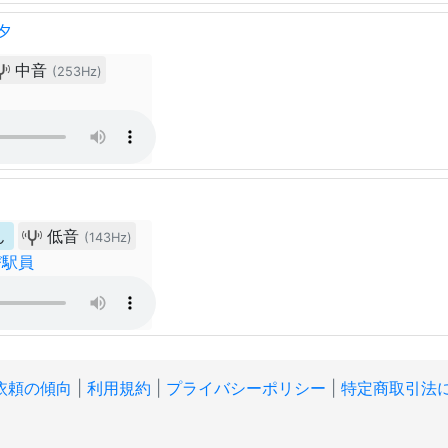
夕
中音
(253Hz)
ん
低音
(143Hz)
び駅員
依頼の傾向
|
利用規約
|
プライバシーポリシー
|
特定商取引法