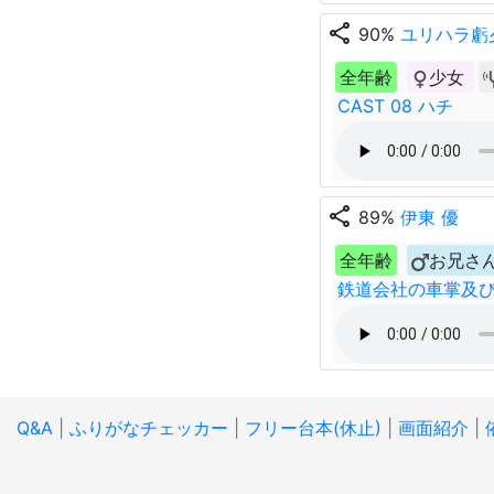
share
90%
ユリハラ虧
全年齢
少女
CAST 08 ハチ
share
89%
伊東 優
全年齢
お兄さ
鉄道会社の車掌及
Q&A
|
ふりがなチェッカー
|
フリー台本(休止)
|
画面紹介
|