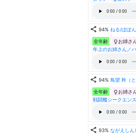
share
94%
ねる/ぽぽ
全年齢
お姉さ
年上のお姉さん／
share
94%
鳥望 羚（
全年齢
お姉さ
戦闘艦シークエン
share
93%
ながえしん