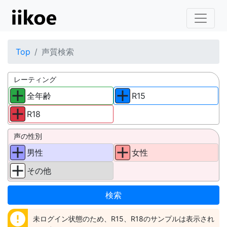
Top
声質検索
レーティング
全年齢
R15
R18
声の性別
男性
女性
その他
error
未ログイン状態のため、R15、R18のサンプルは表示され