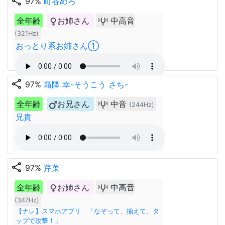
share
97%
町谷めろ
全年齢
お姉さん
中高音
(321Hz)
おっとり系お姉さん①
share
97%
霜降 幸-そうこう さち-
全年齢
お兄さん
中音
(244Hz)
兄貴
share
97%
芹菜
全年齢
お姉さん
中高音
(347Hz)
【ナレ】スマホアプリ 「なぞって、揃えて、タ
ップで攻撃！」