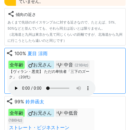
ていません。
share
傾向の近さ
あくまで先頭のボイスサンプルに対する近さなので、たとえば、51%、
50%などと並んでいても、それら同士は近いとは限りません。
（北海道と九州は東京から見て同じくらいの距離ですが、北海道から九州
に行こうとしたら遠いのと同じです）
share
100%
夏目 涼雨
全年齢
お兄さん
中音
(216Hz)
【ヴィラン・悪党】 ただの卑怯者「三下のズー
ク」（20代）
share
99%
鈴井函太
全年齢
お兄さん
中低音
(186Hz)
ストレート・ビジネストーン