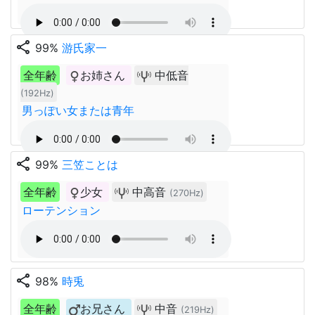
share
99%
游氏家一
全年齢
お姉さん
中低音
(192Hz)
男っぽい女または青年
share
99%
三笠ことは
全年齢
少女
中高音
(270Hz)
ローテンション
share
98%
時兎
全年齢
お兄さん
中音
(219Hz)