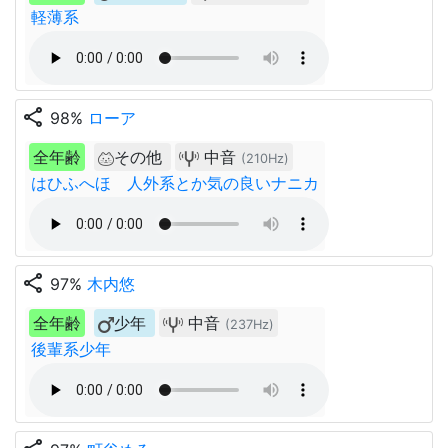
軽薄系
share
98%
ローア
全年齢
その他
中音
(210Hz)
はひふへほ 人外系とか気の良いナニカ
share
97%
木内悠
全年齢
少年
中音
(237Hz)
後輩系少年