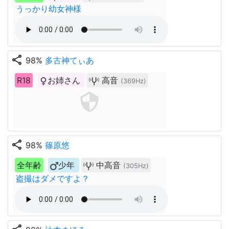
うっかり幼女神様
share
98%
多古神てぃあ
R18
お姉さん
高音
(369Hz)
share
98%
篠原悠
全年齢
少年
中高音
(305Hz)
盗撮はダメですよ？