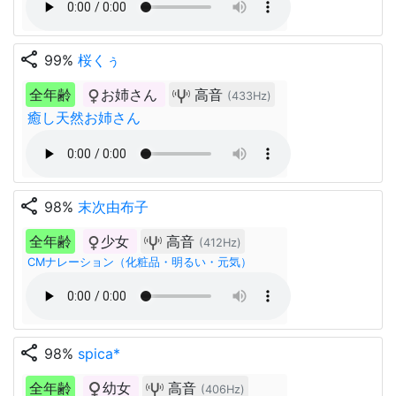
share
99%
桜くぅ
全年齢
お姉さん
高音
(433Hz)
癒し天然お姉さん
share
98%
末次由布子
全年齢
少女
高音
(412Hz)
CMナレーション（化粧品・明るい・元気）
share
98%
spica*
全年齢
幼女
高音
(406Hz)