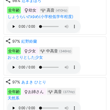
share
98%
辻本まほろ
全年齢
幼女
高音
(410Hz)
しょうらいのゆめ(小学校低学年程度)
share
97%
紅野鈴蘭
全年齢
少女
中高音
(346Hz)
おっとりとした少女
share
97%
あまき ひとり
全年齢
お姉さん
高音
(377Hz)
天然系