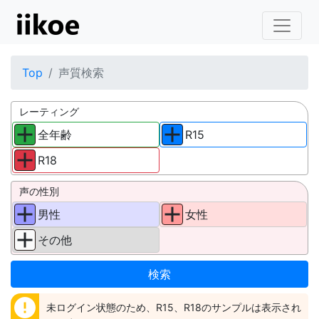
Top
声質検索
レーティング
全年齢
R15
R18
声の性別
男性
女性
その他
error
未ログイン状態のため、R15、R18のサンプルは表示され