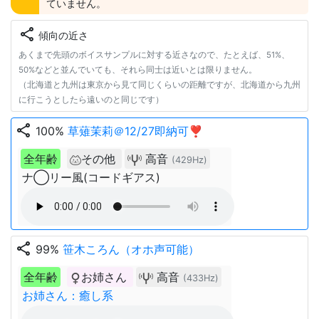
ていません。
share
傾向の近さ
あくまで先頭のボイスサンプルに対する近さなので、たとえば、51%、
50%などと並んでいても、それら同士は近いとは限りません。
（北海道と九州は東京から見て同じくらいの距離ですが、北海道から九州
に行こうとしたら遠いのと同じです）
share
100%
草薙茉莉＠12/27即納可❣
全年齢
その他
高音
(429Hz)
ナ◯リー風(コードギアス)
share
99%
笹木ころん（オホ声可能）
全年齢
お姉さん
高音
(433Hz)
お姉さん：癒し系