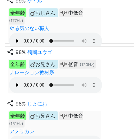
share
99%
ゲイル
全年齢
おじさん
中低音
(177Hz)
やる気のない職人
share
98%
鶴岡ユウゴ
全年齢
お兄さん
低音
(120Hz)
ナレーション教材系
share
98%
じょにお
全年齢
お兄さん
中低音
(151Hz)
アメリカン