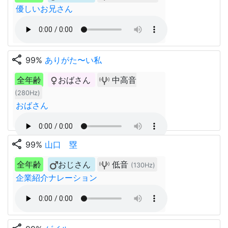
優しいお兄さん
share
99%
ありがた〜い私
全年齢
おばさん
中高音
(280Hz)
おばさん
share
99%
山口 塁
全年齢
おじさん
低音
(130Hz)
企業紹介ナレーション