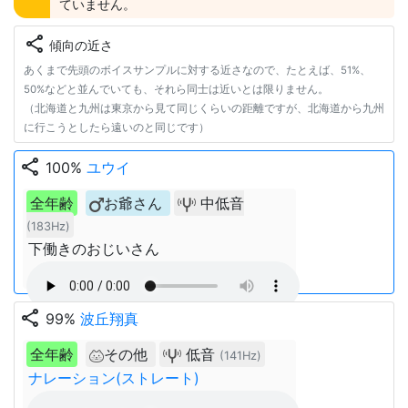
ていません。
share
傾向の近さ
あくまで先頭のボイスサンプルに対する近さなので、たとえば、51%、
50%などと並んでいても、それら同士は近いとは限りません。
（北海道と九州は東京から見て同じくらいの距離ですが、北海道から九州
に行こうとしたら遠いのと同じです）
share
100%
ユウイ
全年齢
お爺さん
中低音
(183Hz)
下働きのおじいさん
share
99%
波丘翔真
全年齢
その他
低音
(141Hz)
ナレーション(ストレート)