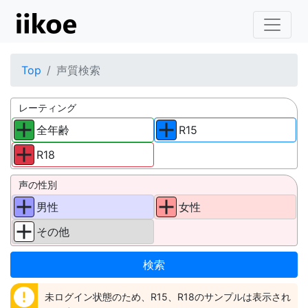
Top
声質検索
レーティング
全年齢
R15
R18
声の性別
男性
女性
その他
error
未ログイン状態のため、R15、R18のサンプルは表示され