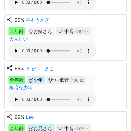
share
99%
華本うさぎ
全年齢
お姉さん
中音
(252Hz)
大人しい
share
99%
まるい まど
全年齢
少年
中低音
(166Hz)
根暗な少年
share
99%
Leo
全年齢
お兄さん
中音
(206Hz)