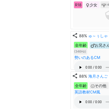
R18
少女
share
88%
ゅ～ぅしゃ
全年齢
お兄さ
(346Hz)
勢いのあるCM
share
88%
海月さんご
全年齢
その他
英語教材CM風