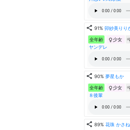
share
91%
卯紗美りり
全年齢
少女
ヤンデレ
share
90%
夢星もか
全年齢
少女
８後輩
share
89%
花珠 かさね