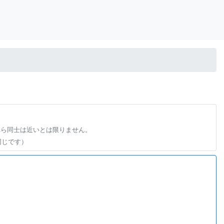
れら同士は近いとは限りません。
同じです）