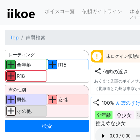
ボイスコ一覧
依頼ガイドライン
ゆる
フリ
Top
声質検索
error
レーティング
未ログイン状態の
全年齢
R15
share
傾向の近さ
R18
あくまで先頭のボイスサ
（北海道と九州は東京か
声の性別
男性
女性
share
100%
んぽのす
その他
全年齢
少女
控えめな少女