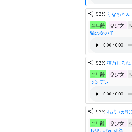
share
92%
りなちゃん
全年齢
少女
猫の女の子
share
92%
猫乃しろね
全年齢
少女
ツンデレ
share
92%
我武（がむ
全年齢
少女
片思いの幼馴染