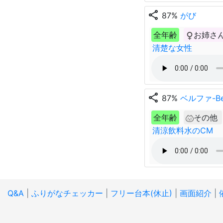
share
87%
がび
全年齢
お姉さ
清楚な女性
share
87%
ベルファ-Bel
全年齢
その他
清涼飲料水のCM
Q&A
|
ふりがなチェッカー
|
フリー台本(休止)
|
画面紹介
|