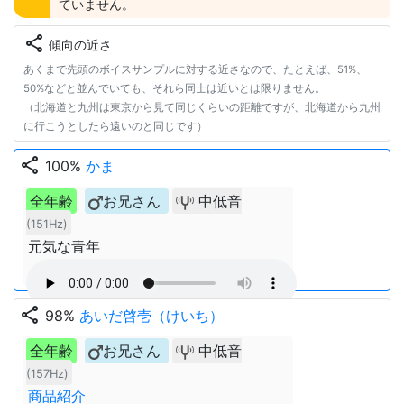
ていません。
share
傾向の近さ
あくまで先頭のボイスサンプルに対する近さなので、たとえば、51%、
50%などと並んでいても、それら同士は近いとは限りません。
（北海道と九州は東京から見て同じくらいの距離ですが、北海道から九州
に行こうとしたら遠いのと同じです）
share
100%
かま
全年齢
お兄さん
中低音
(151Hz)
元気な青年
share
98%
あいだ啓壱（けいち）
全年齢
お兄さん
中低音
(157Hz)
商品紹介