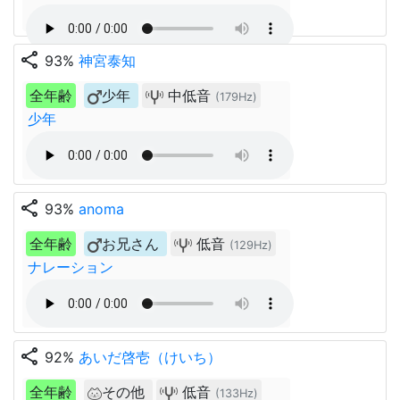
share
93%
神宮泰知
全年齢
少年
中低音
(179Hz)
少年
share
93%
anoma
全年齢
お兄さん
低音
(129Hz)
ナレーション
share
92%
あいだ啓壱（けいち）
全年齢
その他
低音
(133Hz)