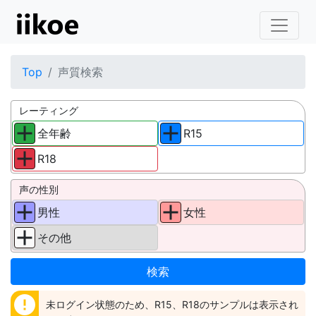
Top
声質検索
レーティング
全年齢
R15
R18
声の性別
男性
女性
その他
error
未ログイン状態のため、R15、R18のサンプルは表示され