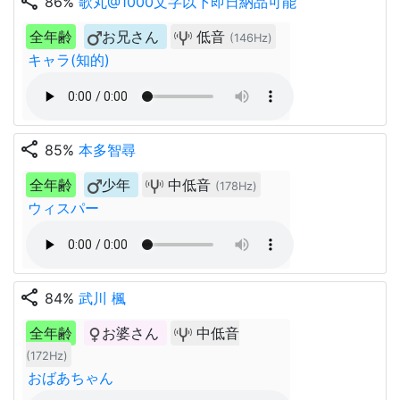
share
86%
歌丸@1000文字以下即日納品可能
全年齢
お兄さん
低音
(146Hz)
キャラ(知的)
share
85%
本多智尋
全年齢
少年
中低音
(178Hz)
ウィスパー
share
84%
武川 楓
全年齢
お婆さん
中低音
(172Hz)
おばあちゃん