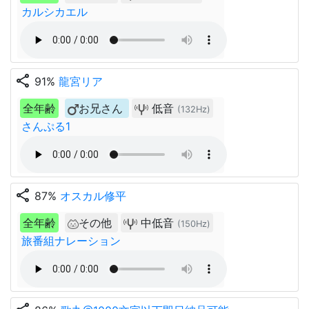
カルシカエル
share
91%
龍宮リア
全年齢
お兄さん
低音
(132Hz)
さんぷる1
share
87%
オスカル修平
全年齢
その他
中低音
(150Hz)
旅番組ナレーション