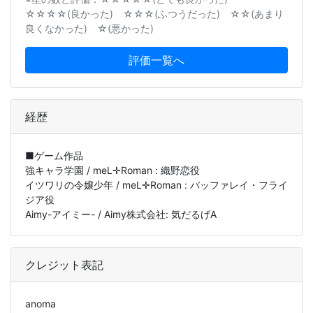
☆☆☆☆(良かった) ☆☆☆(ふつうだった) ☆☆(あまり
良くなかった) ☆(悪かった)
評価一覧へ
経歴
■ゲーム作品
強キャラ学園 / meL✛Roman : 織野恋役
イツワリの令嬢少年 / meL✛Roman : バッファレイ・フライ
ジア役
Aimy-アイミー- / Aimy株式会社: 気だるげA
クレジット表記
anoma