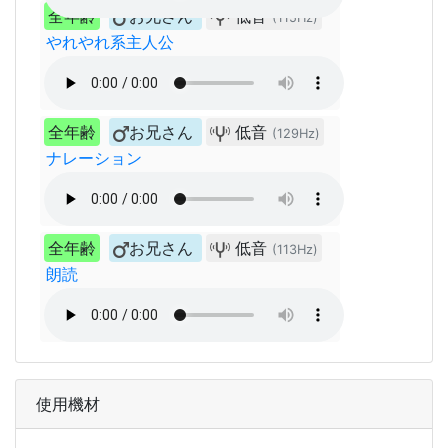
全年齢
お兄さん
低音
(115Hz)
やれやれ系主人公
全年齢
お兄さん
低音
(129Hz)
ナレーション
全年齢
お兄さん
低音
(113Hz)
朗読
使用機材