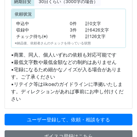
納期目安
30
日くらい（3000字の場合）
依頼状況
申込中
0件
計0文字
収録中
3件
計6426文字
チェック待ち(※)
1件
計126文字
※納品後、依頼者さんのチェックを待っている状態
▪️商業、同人、個人いずれの依頼も対応可能です
▪️最低文字数や最低金額などの制約はありません
▪️宅録になるため細かなノイズが入る場合がありま
す。ご了承ください
▪️リテイク等はiikoeのガイドラインに準拠いたしま
す。ディレクションがあれば事前にお申し付けくだ
さい
ユーザー登録して、依頼・相談をする
ボイスコ登録はこちら