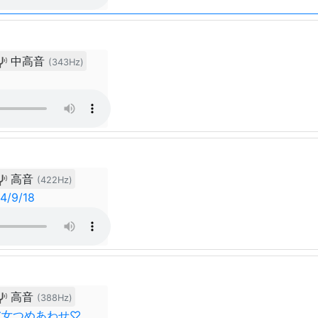
中高音
(343Hz)
高音
(422Hz)
/9/18
高音
(388Hz)
彼女つめあわせ♡