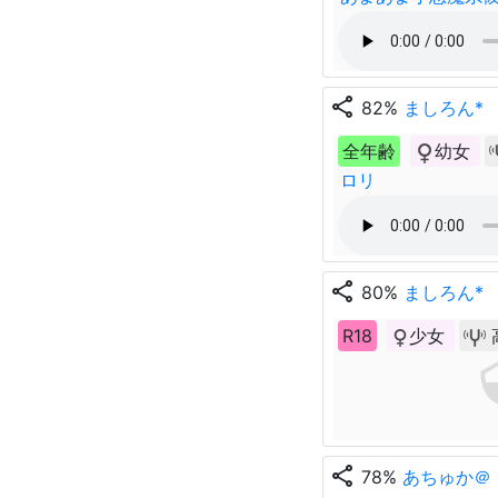
share
82%
ましろん*
全年齢
幼女
ロリ
share
80%
ましろん*
R18
少女
share
78%
あちゅか＠