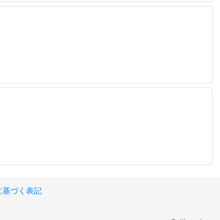
に基づく表記