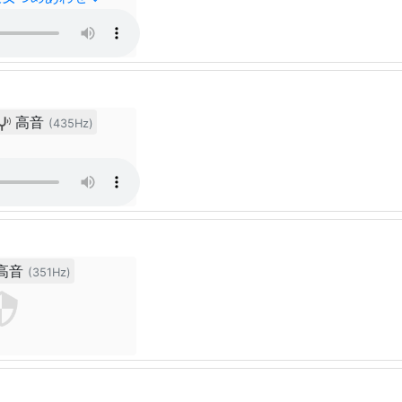
高音
(435Hz)
高音
(351Hz)