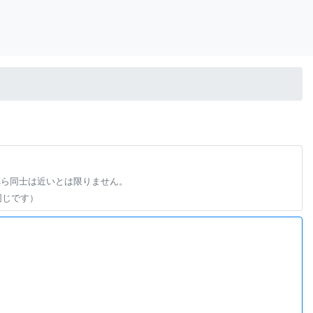
れら同士は近いとは限りません。
同じです）