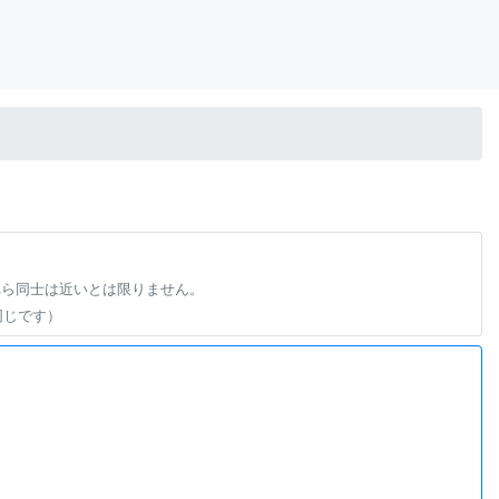
れら同士は近いとは限りません。
同じです）