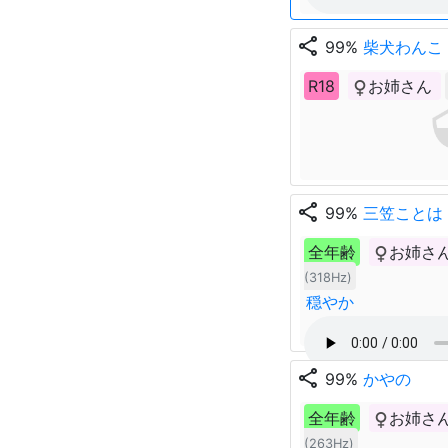
share
99%
柴犬わんこ
R18
お姉さん
share
99%
三笠ことは
全年齢
お姉さ
(318Hz)
穏やか
share
99%
かやの
全年齢
お姉さ
(263Hz)