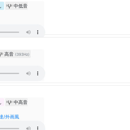
ん
中低音
高音
(393Hz)
ん
中高音
達/外画風