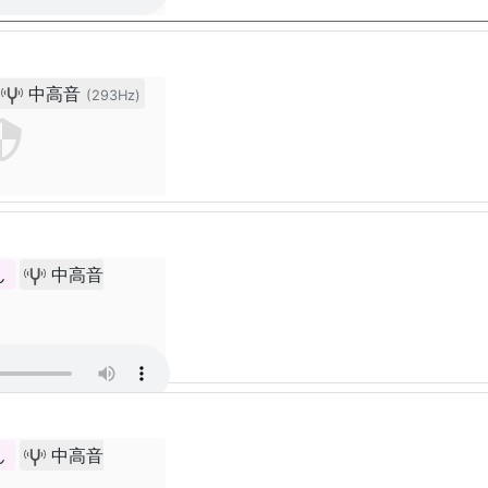
中高音
(293Hz)
ん
中高音
ん
中高音