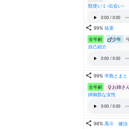
獣使い１-出会い-
share
99%
祐里
全年齢
少年
自己紹介
share
99%
半熟とまと
全年齢
お姉さ
姉御肌な女性
share
98%
黒斗 健治