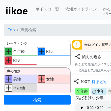
ボイスコ一覧
依頼ガイドライン
ゆる
フリ
Top
声質検索
error
レーティング
未ログイン状態の
全年齢
R15
share
傾向の近さ
R18
あくまで先頭のボイスサ
（北海道と九州は東京か
声の性別
男性
女性
share
100%
柊まどか
その他
全年齢
少年
気だるげな少年