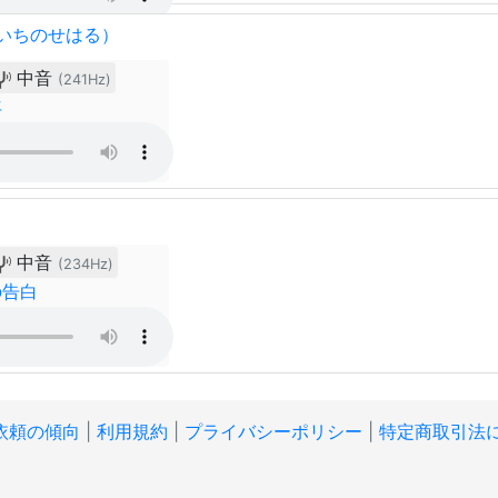
いちのせはる）
中音
(241Hz)
年
中音
(234Hz)
の告白
依頼の傾向
|
利用規約
|
プライバシーポリシー
|
特定商取引法