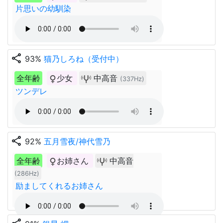
片思いの幼馴染
share
93%
猫乃しろね（受付中）
全年齢
少女
中高音
(337Hz)
ツンデレ
share
92%
五月雪夜/神代雪乃
全年齢
お姉さん
中高音
(286Hz)
励ましてくれるお姉さん