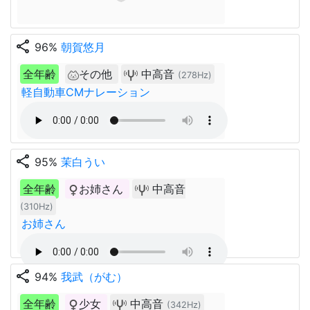
share
96%
朝賀悠月
全年齢
その他
中高音
(278Hz)
軽自動車CMナレーション
share
95%
茉白うい
全年齢
お姉さん
中高音
(310Hz)
お姉さん
share
94%
我武（がむ）
全年齢
少女
中高音
(342Hz)