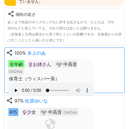
ていません。
share
傾向の近さ
あくまで先頭のボイスサンプルに対する近さなので、たとえば、51%、
50%などと並んでいても、それら同士は近いとは限りません。
（北海道と九州は東京から見て同じくらいの距離ですが、北海道から九州
に行こうとしたら遠いのと同じです）
share
100%
氷上のあ
全年齢
お姉さん
中高音
(342Hz)
保育士（ウィスパー系）
share
97%
松原ゆいな
R15
少女
中高音
(347Hz)