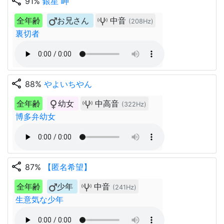
share
91%
銀星 岬
全年齢
お兄さん
中音
(208Hz)
裏切者
share
88%
やよいちやん
全年齢
幼女
中高音
(322Hz)
博多弁幼女
share
87%
【匿名希望】
全年齢
少年
中音
(241Hz)
生意気な少年