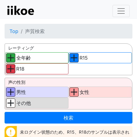
Top
声質検索
レーティング
全年齢
R15
R18
声の性別
男性
女性
その他
error
未ログイン状態のため、R15、R18のサンプルは表示され