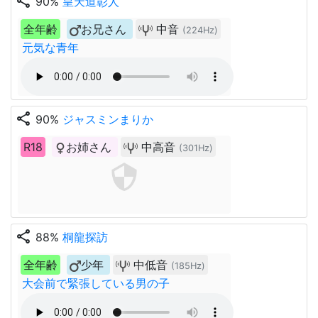
share
90%
皇天道彰人
全年齢
お兄さん
中音
(224Hz)
元気な青年
share
90%
ジャスミンまりか
R18
お姉さん
中高音
(301Hz)
share
88%
桐龍探訪
全年齢
少年
中低音
(185Hz)
大会前で緊張している男の子