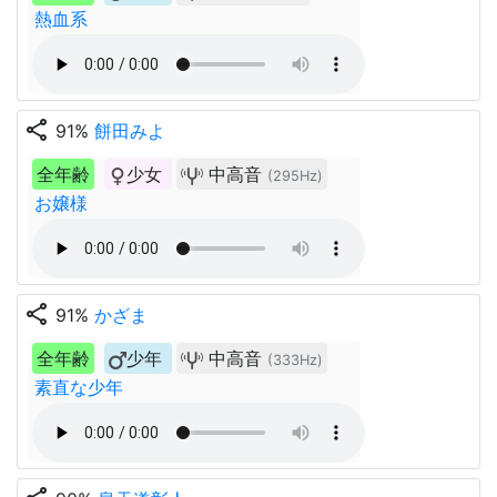
熱血系
share
91%
餅田みよ
全年齢
少女
中高音
(295Hz)
お嬢様
share
91%
かざま
全年齢
少年
中高音
(333Hz)
素直な少年