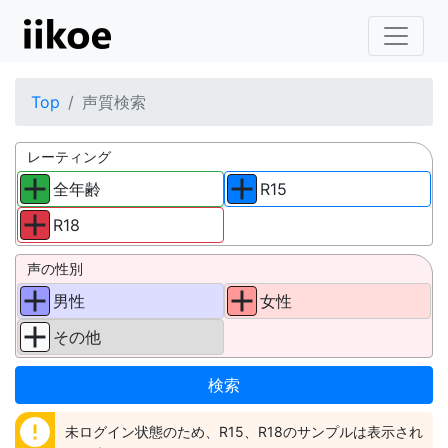
Top
声質検索
レーティング
全年齢
R15
R18
声の性別
男性
女性
その他
error
未ログイン状態のため、R15、R18のサンプルは表示され