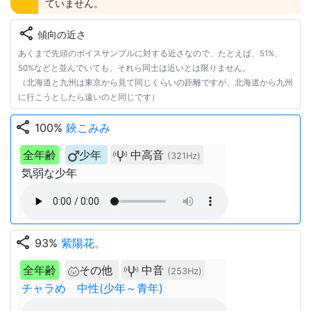
ていません。
share
傾向の近さ
あくまで先頭のボイスサンプルに対する近さなので、たとえば、51%、
50%などと並んでいても、それら同士は近いとは限りません。
（北海道と九州は東京から見て同じくらいの距離ですが、北海道から九州
に行こうとしたら遠いのと同じです）
share
100%
鋏こみみ
全年齢
少年
中高音
(321Hz)
気弱な少年
share
93%
紫陽花。
全年齢
その他
中音
(253Hz)
チャラめ 中性(少年～青年)