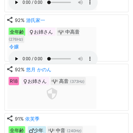
share
92%
游氏家一
全年齢
お姉さん
中高音
(276Hz)
令嬢
share
92%
悠月 かのん
R18
お姉さん
高音
(373Hz)
share
91%
依芙季
全年齢
少年
中音
(240Hz)