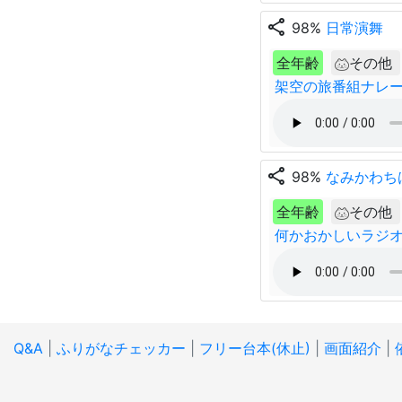
share
98%
日常演舞
全年齢
その他
架空の旅番組ナレ
share
98%
なみかわち
全年齢
その他
何かおかしいラジ
Q&A
|
ふりがなチェッカー
|
フリー台本(休止)
|
画面紹介
|