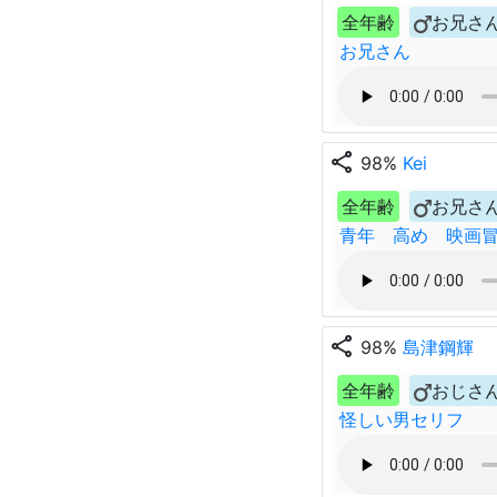
全年齢
お兄さ
お兄さん
share
98%
Kei
全年齢
お兄さ
青年 高め 映画
share
98%
島津鋼輝
全年齢
おじさ
怪しい男セリフ