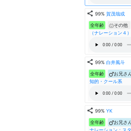
share
99%
賀茂哉或
全年齢
その他
（ナレーション４）
share
99%
白井風斗
全年齢
お兄さ
知的・クール系
share
99%
YK
全年齢
お兄さ
ナレーション：ス