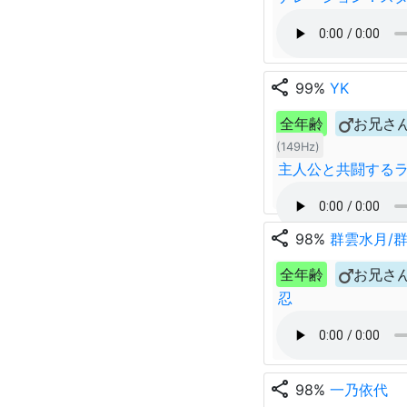
share
99%
YK
全年齢
お兄さ
(149Hz)
主人公と共闘する
share
98%
群雲水月/
全年齢
お兄さ
忍
share
98%
一乃依代