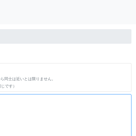
れら同士は近いとは限りません。
同じです）