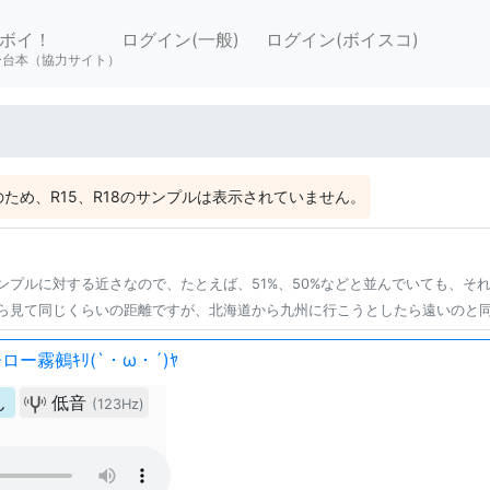
ボイ！
ログイン(一般)
ログイン(ボイスコ)
ー台本（協力サイト）
ため、R15、R18のサンプルは表示されていません。
ンプルに対する近さなので、たとえば、51%、50%などと並んでいても、そ
ら見て同じくらいの距離ですが、北海道から九州に行こうとしたら遠いのと
ー霧鵺ｷﾘ(`・ω・´)ﾔ
ん
低音
(123Hz)