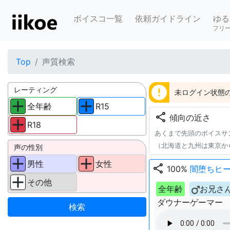
ボイスコ一覧
依頼ガイドライン
ゆる
フリ
Top
声質検索
error
レーティング
未ログイン状態の
全年齢
R15
share
傾向の近さ
R18
あくまで先頭のボイスサ
（北海道と九州は東京か
声の性別
男性
女性
share
100%
闇堕ちヒーロ
その他
全年齢
お兄さ
ダウナーゲーマー