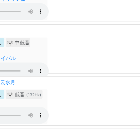
ん
中低音
ライバル
群云水月
ん
低音
(132Hz)