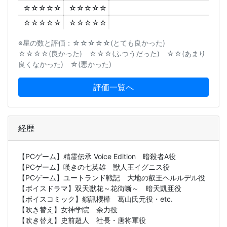
☆☆☆☆☆
☆☆☆☆☆
☆☆☆☆☆
☆☆☆☆☆
※星の数と評価：☆☆☆☆☆(とても良かった)
☆☆☆☆(良かった) ☆☆☆(ふつうだった) ☆☆(あまり
良くなかった) ☆(悪かった)
評価一覧へ
経歴
【PCゲーム】精霊伝承 Voice Edition 暗殺者A役
【PCゲーム】嘆きの七英雄 獣人王イグニス役
【PCゲーム】ユートランド戦記 大地の叡王ヘルルデル役
【ボイスドラマ】双天獣花～花街噺～ 暗天凱亜役
【ボイスコミック】鎖訊櫻樺 葛山氏元役・etc.
【吹き替え】女神学院 余力役
【吹き替え】史前超人 社長・唐将軍役