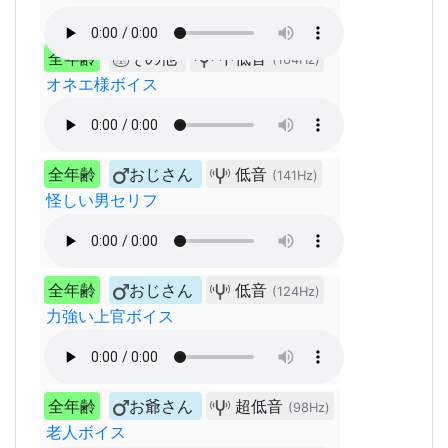
全年齢
その他
中低音
(164Hz)
オネエ様ボイス
全年齢
おじさん
低音
(141Hz)
怪しい男セリフ
全年齢
おじさん
低音
(124Hz)
力強い上官ボイス
全年齢
お爺さん
超低音
(98Hz)
老人ボイス