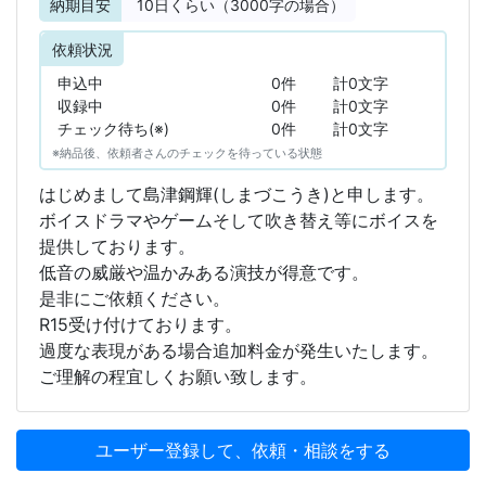
納期目安
10
日くらい（3000字の場合）
依頼状況
申込中
0件
計0文字
収録中
0件
計0文字
チェック待ち(※)
0件
計0文字
※納品後、依頼者さんのチェックを待っている状態
はじめまして島津鋼輝(しまづこうき)と申します。
ボイスドラマやゲームそして吹き替え等にボイスを
提供しております。
低音の威厳や温かみある演技が得意です。
是非にご依頼ください。
R15受け付けております。
過度な表現がある場合追加料金が発生いたします。
ご理解の程宜しくお願い致します。
ユーザー登録して、依頼・相談をする