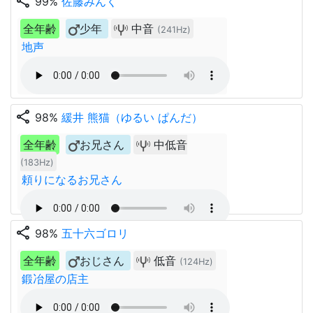
share
99%
佐藤みんく
全年齢
少年
中音
(241Hz)
地声
share
98%
緩井 熊猫（ゆるい ぱんだ）
全年齢
お兄さん
中低音
(183Hz)
頼りになるお兄さん
share
98%
五十六ゴロリ
全年齢
おじさん
低音
(124Hz)
鍛冶屋の店主