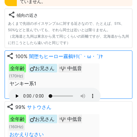
ていません。
share
傾向の近さ
あくまで先頭のボイスサンプルに対する近さなので、たとえば、51%、
50%などと並んでいても、それら同士は近いとは限りません。
（北海道と九州は東京から見て同じくらいの距離ですが、北海道から九州
に行こうとしたら遠いのと同じです）
share
100%
闇堕ちヒーロー霧鵺ｷﾘ(`・ω・´)ﾔ
全年齢
お兄さん
中低音
(170Hz)
ヤンキー系1
share
99%
サトウさん
全年齢
お兄さん
中低音
(160Hz)
おかえりなさい