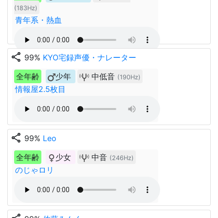
(183Hz)
青年系・熱血
share
99%
KYO宅録声優・ナレーター
全年齢
少年
中低音
(190Hz)
情報屋2.5枚目
share
99%
Leo
全年齢
少女
中音
(246Hz)
のじゃロリ