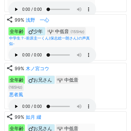
share
99%
浅野 一心
全年齢
少年
中低音
(155Hz)
中学生？-前原圭一くん(保志総一朗さん)の声真
似-
share
99%
木ノ宮コウ
全年齢
お兄さん
中低音
(165Hz)
悪者風
share
99%
如月 綴
全年齢
お兄さん
中低音