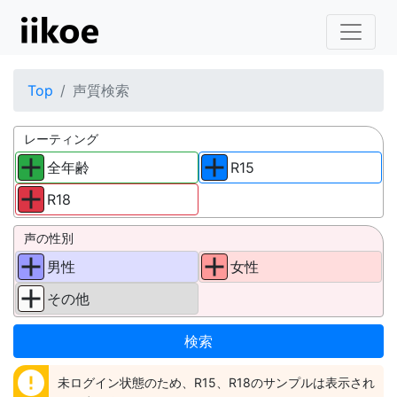
Top
声質検索
レーティング
全年齢
R15
R18
声の性別
男性
女性
その他
error
未ログイン状態のため、R15、R18のサンプルは表示され