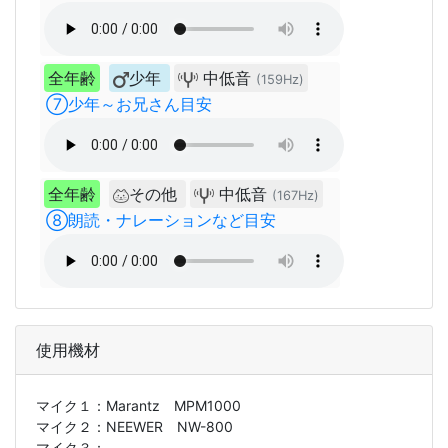
全年齢
少年
中低音
(159Hz)
⑦少年～お兄さん目安
全年齢
その他
中低音
(167Hz)
⑧朗読・ナレーションなど目安
使用機材
マイク１：
Marantz MPM1000
マイク２：
NEEWER NW-800
マイク３：