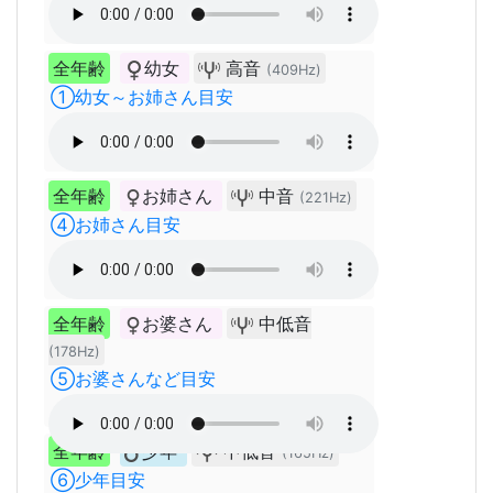
全年齢
幼女
高音
(409Hz)
①幼女～お姉さん目安
全年齢
お姉さん
中音
(221Hz)
④お姉さん目安
全年齢
お婆さん
中低音
(178Hz)
⑤お婆さんなど目安
全年齢
少年
中低音
(165Hz)
⑥少年目安