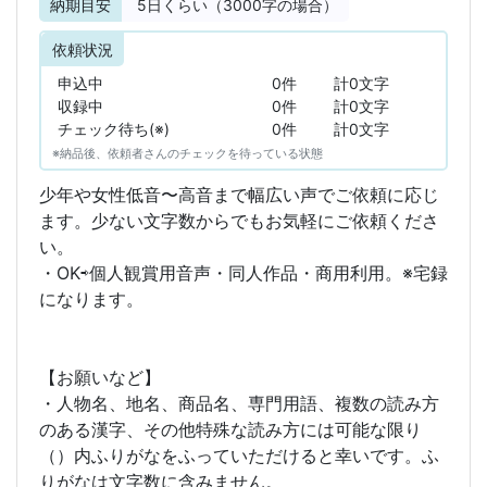
納期目安
5
日くらい（3000字の場合）
依頼状況
申込中
0件
計0文字
収録中
0件
計0文字
チェック待ち(※)
0件
計0文字
※納品後、依頼者さんのチェックを待っている状態
少年や女性低音〜高音まで幅広い声でご依頼に応じ
ます。少ない文字数からでもお気軽にご依頼くださ
い。
・OK⇨個人観賞用音声・同人作品・商用利用。※宅録
になります。
【お願いなど】
・人物名、地名、商品名、専門用語、複数の読み方
のある漢字、その他特殊な読み方には可能な限り
（）内ふりがなをふっていただけると幸いです。ふ
りがなは文字数に含みません。