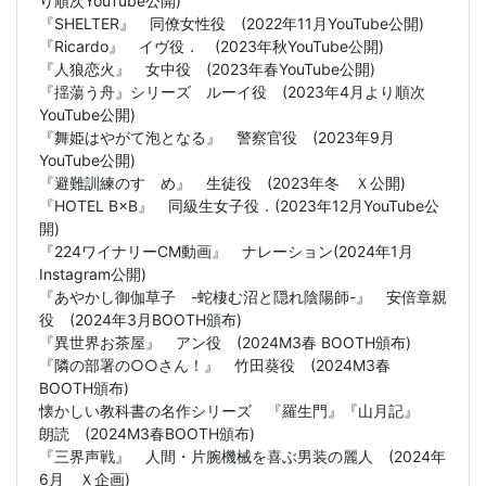
り順次YouTube公開)
『SHELTER』 同僚女性役 (2022年11月YouTube公開)
『Ricardo』 イヴ役． (2023年秋YouTube公開)
『人狼恋火』 女中役 (2023年春YouTube公開)
『揺蕩う舟』シリーズ ルーイ役 (2023年4月より順次
YouTube公開)
『舞姫はやがて泡となる』 警察官役 (2023年9月
YouTube公開)
『避難訓練のすゝめ』 生徒役 (2023年冬 Ｘ公開)
『HOTEL B×B』 同級生女子役．(2023年12月YouTube公
開)
『224ワイナリーCM動画』 ナレーション(2024年1月
Instagram公開)
『あやかし御伽草子 -蛇棲む沼と隠れ陰陽師-』 安倍章親
役 (2024年3月BOOTH頒布)
『異世界お茶屋』 アン役 (2024M3春 BOOTH頒布)
『隣の部署の○○さん！』 竹田葵役 (2024M3春
BOOTH頒布)
懐かしい教科書の名作シリーズ 『羅生門』『山月記』
朗読 (2024M3春BOOTH頒布)
『三界声戦』 人間・片腕機械を喜ぶ男装の麗人 (2024年
6月 Ｘ企画)