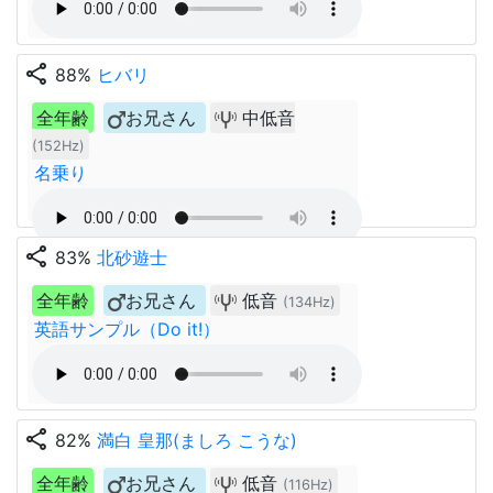
share
88%
ヒバリ
全年齢
お兄さん
中低音
(152Hz)
名乗り
share
83%
北砂遊士
全年齢
お兄さん
低音
(134Hz)
英語サンプル（Do it!）
share
82%
満白 皇那(ましろ こうな)
全年齢
お兄さん
低音
(116Hz)