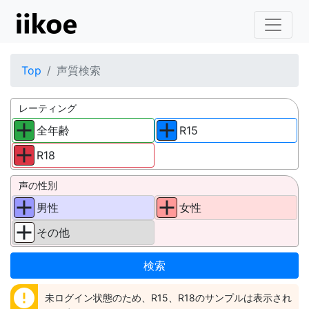
Top
声質検索
レーティング
全年齢
R15
R18
声の性別
男性
女性
その他
error
未ログイン状態のため、R15、R18のサンプルは表示され