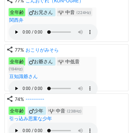
share
77%
こんおぐれ（KON-OGRE）
全年齢
お兄さん
中音
(224Hz)
関西弁
share
77%
おこりがみそら
全年齢
お爺さん
中低音
(194Hz)
豆知識爺さん
share
74%
---------
全年齢
少年
中音
(238Hz)
引っ込み思案な少年