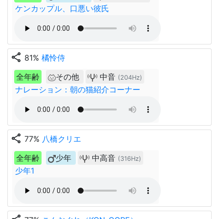
ケンカップル、口悪い彼氏
share
81%
橘怜侍
全年齢
その他
中音
(204Hz)
ナレーション：朝の猫紹介コーナー
share
77%
八橋クリエ
全年齢
少年
中高音
(316Hz)
少年1