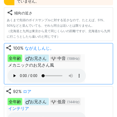
ていません。
share
傾向の近さ
あくまで先頭のボイスサンプルに対する近さなので、たとえば、51%、
50%などと並んでいても、それら同士は近いとは限りません。
（北海道と九州は東京から見て同じくらいの距離ですが、北海道から九州
に行こうとしたら遠いのと同じです）
share
100%
ながえしんじ。
全年齢
お兄さん
中音
(198Hz)
メカニックのお兄さん風
share
92%
ロア
全年齢
お兄さん
低音
(144Hz)
インテリア