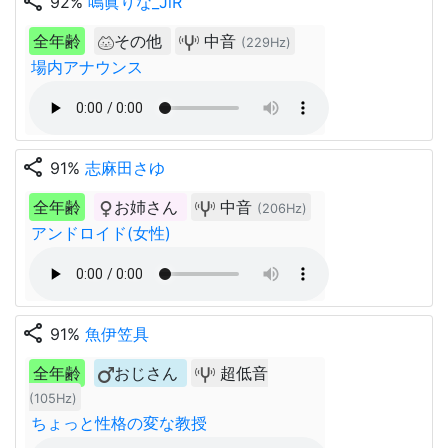
share
92%
鳴眞りな_JiR
全年齢
その他
中音
(229Hz)
場内アナウンス
share
91%
志麻田さゆ
全年齢
お姉さん
中音
(206Hz)
アンドロイド(女性)
share
91%
魚伊笠具
全年齢
おじさん
超低音
(105Hz)
ちょっと性格の変な教授