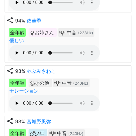
share
94%
依芙季
全年齢
お姉さん
中音
(238Hz)
優しい
share
93%
やぶみさわこ
全年齢
その他
中音
(240Hz)
ナレーション
share
93%
宮城野風弥
全年齢
少年
中音
(240Hz)