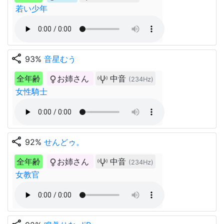
若い少年
share
93%
音星むう
全年齢
お姉さん
中音
(234Hz)
女性騎士
share
92%
せんどゥ。
全年齢
お姉さん
中音
(234Hz)
女教官