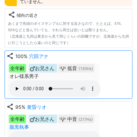
ていません。
share
傾向の近さ
あくまで先頭のボイスサンプルに対する近さなので、たとえば、51%、
50%などと並んでいても、それら同士は近いとは限りません。
（北海道と九州は東京から見て同じくらいの距離ですが、北海道から九州
に行こうとしたら遠いのと同じです）
share
100%
穴田アナ
全年齢
お兄さん
低音
(130Hz)
オレ様系男子
share
95%
黄昏リオ
全年齢
お兄さん
中音
(217Hz)
腹黒執事