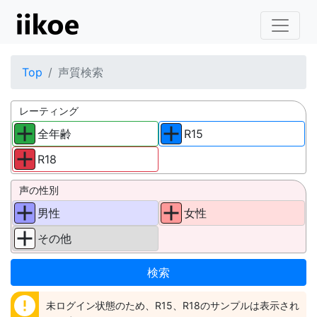
Top
声質検索
レーティング
全年齢
R15
R18
声の性別
男性
女性
その他
error
未ログイン状態のため、R15、R18のサンプルは表示され