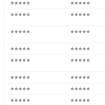
☆☆☆☆☆
☆☆☆☆☆
☆☆☆☆☆
☆☆☆☆☆
☆☆☆☆☆
☆☆☆☆☆
☆☆☆☆☆
☆☆☆☆☆
☆☆☆☆☆
☆☆☆☆☆
☆☆☆☆☆
☆☆☆☆☆
☆☆☆☆☆
☆☆☆☆☆
☆☆☆☆☆
☆☆☆☆☆