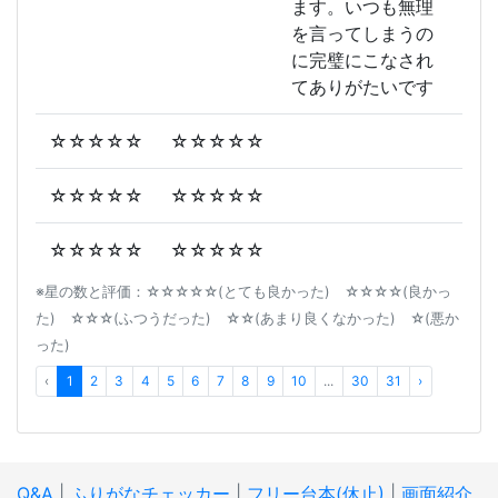
ます。いつも無理
を言ってしまうの
に完璧にこなされ
てありがたいです
☆☆☆☆☆
☆☆☆☆☆
☆☆☆☆☆
☆☆☆☆☆
☆☆☆☆☆
☆☆☆☆☆
※星の数と評価：☆☆☆☆☆(とても良かった) ☆☆☆☆(良かっ
た) ☆☆☆(ふつうだった) ☆☆(あまり良くなかった) ☆(悪か
った)
‹
1
2
3
4
5
6
7
8
9
10
...
30
31
›
Q&A
|
ふりがなチェッカー
|
フリー台本(休止)
|
画面紹介