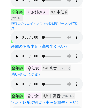
全年齢
お姉さん
中低音
(191Hz)
喫茶店のウェイトレス（怪談朗読サークル宣伝
用）
全年齢
少女
高音
(366Hz)
愛嬌のある少女（高校生くらい）
全年齢
幼女
高音
(395Hz)
幼い少女（幼児）
全年齢
少女
中高音
(292Hz)
ツンデレ系幼馴染（中～高校生くらい）