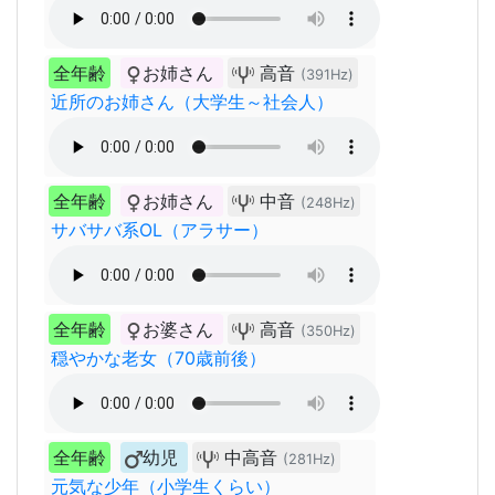
全年齢
お姉さん
高音
(391Hz)
近所のお姉さん（大学生～社会人）
全年齢
お姉さん
中音
(248Hz)
サバサバ系OL（アラサー）
全年齢
お婆さん
高音
(350Hz)
穏やかな老女（70歳前後）
全年齢
幼児
中高音
(281Hz)
元気な少年（小学生くらい）