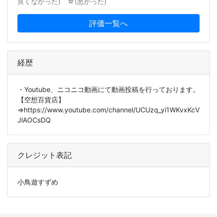
良くなかった) ☆(悪かった)
評価一覧へ
経歴
・Youtube、ニコニコ動画にて動画投稿を行っております。
【空想百貨店】
⇒https://www.youtube.com/channel/UCUzq_yi1WKvxKcV
JlAOCsDQ
クレジット表記
小鳥遊すずめ