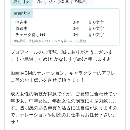
納期目安
7
日くらい（3000字の場合）
依頼状況
申込中
0件
計0文字
収録中
0件
計0文字
チェック待ち(※)
0件
計0文字
※納品後、依頼者さんのチェックを待っている状態
プロフィールのご閲覧、誠にありがとうございま
す！小鳥遊すずめ(たかなしすずめ)と申します♪
動画やCMのナレーション、キャラクターのアフレ
コ等のお手伝いをさせて頂きます！
成人女性の演技が得意ですが、ご要望に合わせて少
年少女、中年女性、年配女性の演技にも尽力致しま
す。透明感のある声質と活舌には自信がありますの
で、ナレーションや朗読のお仕事もお任せ下さいま
せ！