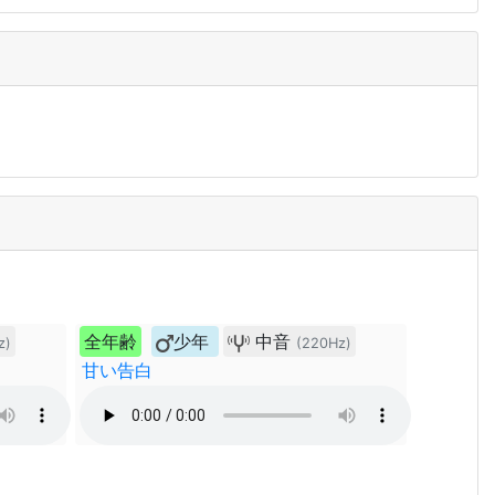
全年齢
少年
中音
z)
(220Hz)
甘い告白