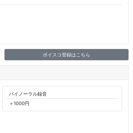
ボイスコ登録はこちら
バイノーラル
録音
＋
1000
円