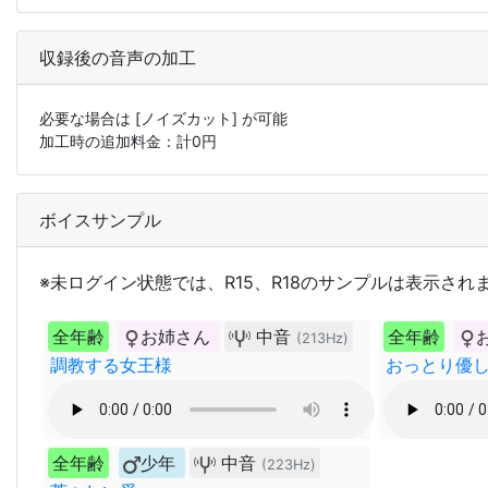
収録後の音声の加工
必要な場合は
[ノイズカット]
が可能
加工時の追加料金：計
0
円
ボイスサンプル
※未ログイン状態では、R15、R18のサンプルは表示され
全年齢
お姉さん
中音
全年齢
(213Hz)
調教する女王様
おっとり優
全年齢
少年
中音
(223Hz)