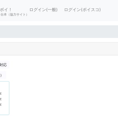
ボイ！
ログイン(一般)
ログイン(ボイスコ)
ー台本（協力サイト）
対応
合）
字
字
字