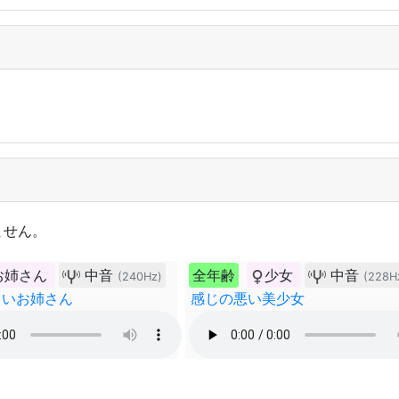
ません。
お姉さん
中音
全年齢
少女
中音
(240Hz)
(228H
しいお姉さん
感じの悪い美少女