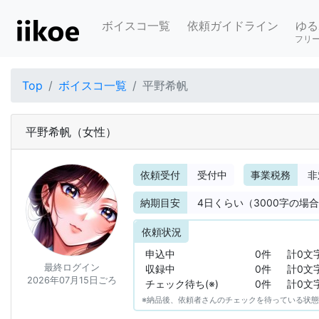
ボイスコ一覧
依頼ガイドライン
ゆる
フリ
Top
ボイスコ一覧
平野希帆
平野希帆
（女性）
依頼受付
受付中
事業税務
非
納期目安
4
日くらい（3000字の場
依頼状況
申込中
0件
計0文
最終ログイン
収録中
0件
計0文
2026年07月15日ごろ
チェック待ち(※)
0件
計0文
※納品後、依頼者さんのチェックを待っている状態