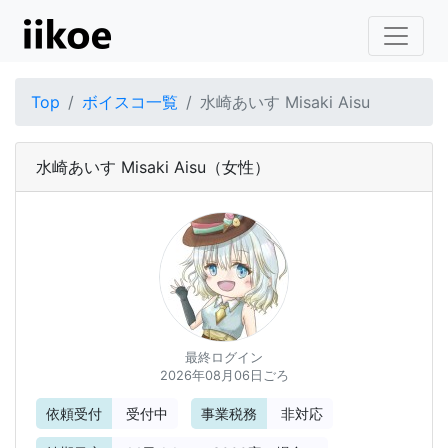
Top
ボイスコ一覧
水崎あいす Misaki Aisu
水崎あいす Misaki Aisu
（女性）
最終ログイン
2026年08月06日ごろ
依頼受付
受付中
事業税務
非対応