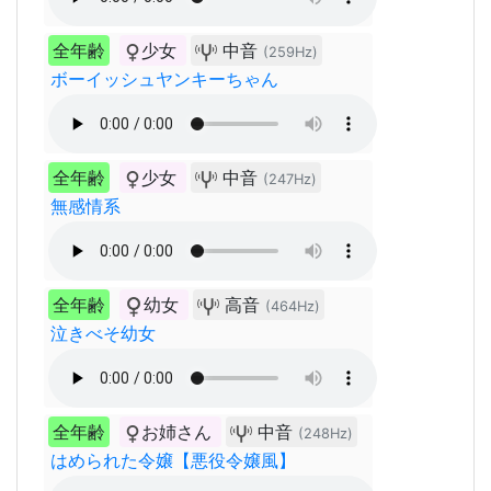
全年齢
少女
中音
(259Hz)
ボーイッシュヤンキーちゃん
全年齢
少女
中音
(247Hz)
無感情系
全年齢
幼女
高音
(464Hz)
泣きべそ幼女
全年齢
お姉さん
中音
(248Hz)
はめられた令嬢【悪役令嬢風】