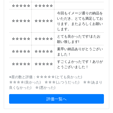
☆☆☆☆☆
☆☆☆☆☆
今回もイメージ通りの納品を
いただき、とても満足してお
☆☆☆☆☆
☆☆☆☆☆
ります、またよろしくお願い
します。
とても良かったです!またお
☆☆☆☆☆
☆☆☆☆☆
願い致します!
素早い納品ありがとうござい
☆☆☆☆☆
☆☆☆☆☆
ました！
すごくよかったです！ありが
☆☆☆☆☆
☆☆☆☆☆
とうございました！
※星の数と評価：☆☆☆☆☆(とても良かった)
☆☆☆☆(良かった) ☆☆☆(ふつうだった) ☆☆(あまり
良くなかった) ☆(悪かった)
評価一覧へ