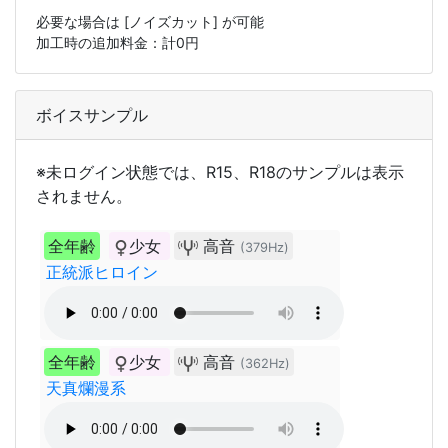
必要な場合は
[ノイズカット]
が可能
加工時の追加料金：計
0
円
ボイスサンプル
※未ログイン状態では、R15、R18のサンプルは表示
されません。
全年齢
少女
高音
(379Hz)
正統派ヒロイン
全年齢
少女
高音
(362Hz)
天真爛漫系