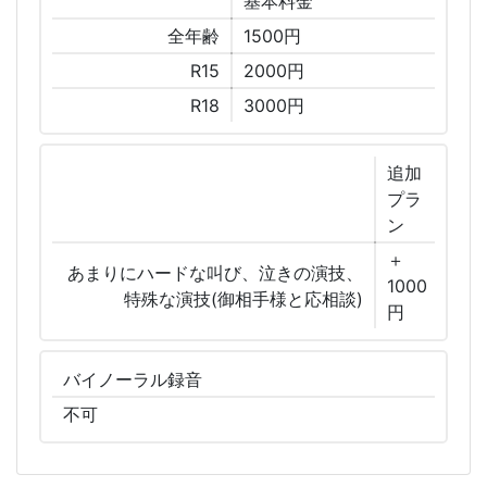
基本
料金
全年齢
1500円
R15
2000円
R18
3000円
追加
プラ
ン
＋
あまりにハードな叫び、泣きの演技、
1000
特殊な演技(御相手様と応相談)
円
バイノーラル
録音
不可