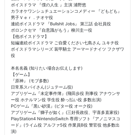
ボイスドラマ 『僕の人生 』主演 浦野悠
カラオケワンシュチュエーションコメディー 『どもども』
男子Ｖｅｒ．ナオヤ役
連続ボイスドラマ 『Bullshit Jobs』 第三話 会社員役
ポロンクセマ 『自意識がもう』柳川圭一役
【他ボイスドラマ】
短編連続ボイスドラマ ご自愛ください七島さん ユキチ役
ボイスドラマシリーズ 装甲騎士 アーマードナイツ フクザワ
役
本名名義 (知りたい場合お伝えします)
【ゲーム】
『原神』 (モブ多数)
日常系スパイさん(ジュテーム役)
アプリゲーム『未定事件簿』(飛田歩役 刑事役 アナウンサ
ー役 ホテルマン役 学生役 酔っ払い役 多数出演)
PCゲーム『黒い砂漠』(ビター役 オーク役)
アプリゲーム『獅子が如く』(三好長政役、宇喜多直家役)
PlayStation4 NintendoSwitch 専用ソフト『アノニマスコ
ード』(ライム役 アルファ5役 作業員B役 警官役 他多数出
演)