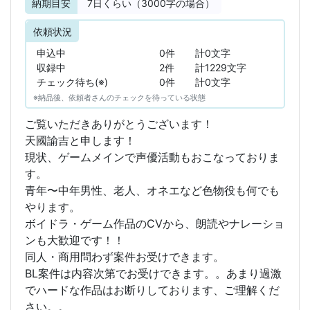
納期目安
7
日くらい（3000字の場合）
依頼状況
申込中
0件
計0文字
収録中
2件
計1229文字
チェック待ち(※)
0件
計0文字
※納品後、依頼者さんのチェックを待っている状態
ご覧いただきありがとうございます！
天國諭吉と申します！
現状、ゲームメインで声優活動もおこなっておりま
す。
青年〜中年男性、老人、オネエなど色物役も何でも
やります。
ボイドラ・ゲーム作品のCVから、朗読やナレーショ
ンも大歓迎です！！
同人・商用問わず案件お受けできます。
BL案件は内容次第でお受けできます。。あまり過激
でハードな作品はお断りしております、ご理解くだ
さい。。