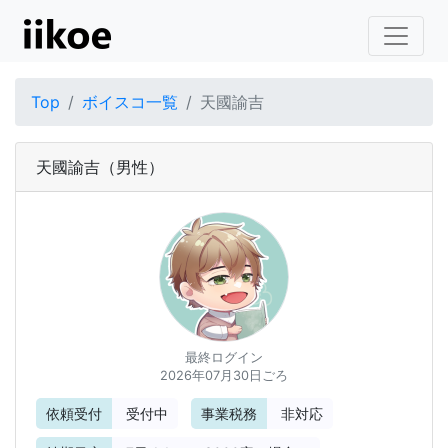
Top
ボイスコ一覧
天國諭吉
天國諭吉
（男性）
最終ログイン
2026年07月30日ごろ
依頼受付
受付中
事業税務
非対応