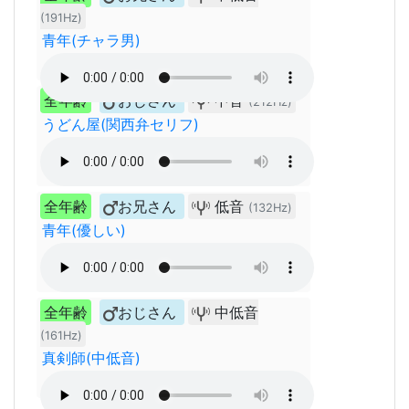
(191Hz)
青年(チャラ男)
全年齢
おじさん
中音
(212Hz)
うどん屋(関西弁セリフ)
全年齢
お兄さん
低音
(132Hz)
青年(優しい)
全年齢
おじさん
中低音
(161Hz)
真剣師(中低音)