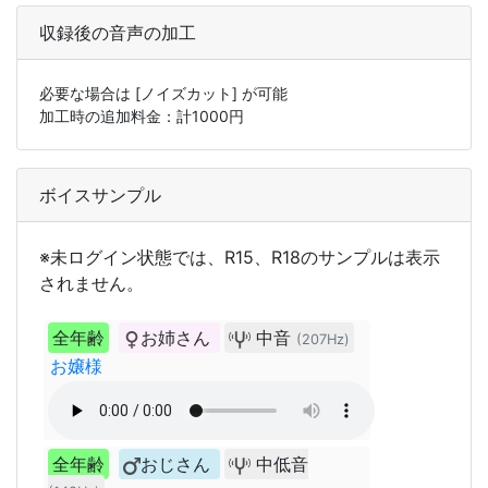
収録後の音声の加工
必要な場合は
[ノイズカット]
が可能
加工時の追加料金：計
1000
円
ボイスサンプル
※未ログイン状態では、R15、R18のサンプルは表示
されません。
全年齢
お姉さん
中音
(207Hz)
お嬢様
全年齢
おじさん
中低音