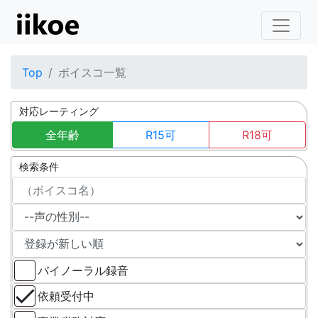
Top
ボイスコ一覧
対応レーティング
全年齢
R15可
R18可
検索条件
バイノーラル録音
依頼受付中