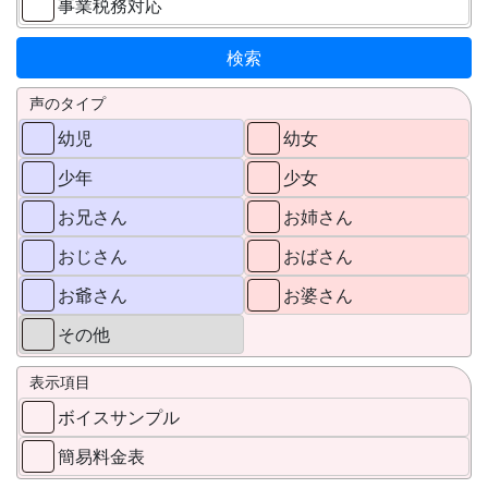
事業税務対応
声のタイプ
幼児
幼女
少年
少女
お兄さん
お姉さん
おじさん
おばさん
お爺さん
お婆さん
その他
表示項目
ボイスサンプル
簡易料金表