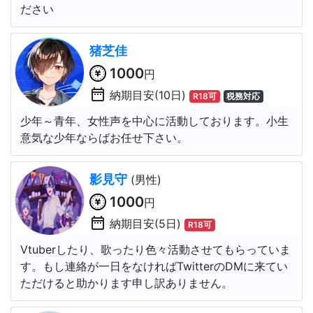
ださい
猪芝佳
1000
円
date_range
納期目安(10日)
R18可
税務対応
少年～青年、女性声を中心に活動しております。小生
意気な少年ならばお任せ下さい。
影見守
(男性)
1000
円
date_range
納期目安(5日)
R18可
Vtuberしたり、歌ったり色々活動させてもらっていま
す。もし連絡が一日をなければTwitterのDMに来てい
ただけると助かります申し訳ありません。