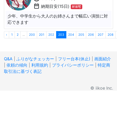
date_range
納期目安(15日)
R18可
少年、中学生から大人のお姉さんまで幅広い演技に対
応できます
‹
1
2
...
200
201
202
203
204
205
206
207
208
Q&A
|
ふりがなチェッカー
|
フリー台本(休止)
|
画面紹介
|
依頼の傾向
|
利用規約
|
プライバシーポリシー
|
特定商
取引法に基づく表記
© iikoe Inc.