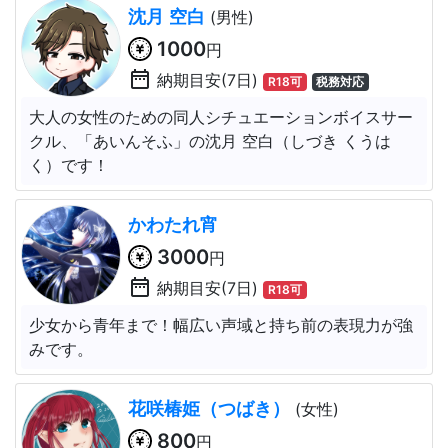
沈月 空白
(男性)
1000
円
date_range
納期目安(7日)
R18可
税務対応
大人の女性のための同人シチュエーションボイスサー
クル、「あいんそふ」の沈月 空白（しづき くうは
く）です！
かわたれ宵
3000
円
date_range
納期目安(7日)
R18可
少女から青年まで！幅広い声域と持ち前の表現力が強
みです。
花咲椿姫（つばき）
(女性)
800
円