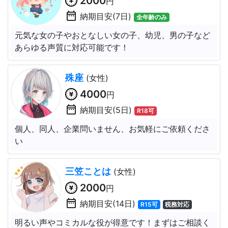
2000
円
date_range
納期目安(7日)
全年齢のみ
元気な女の子やおとなしい女の子、幼児、男の子など
あらゆる声質に対応可能です！
殊座
(女性)
4000
円
date_range
納期目安(5日)
R18可
個人、同人、企業問いません、お気軽にご依頼くださ
い
三笠ことは
(女性)
2000
円
date_range
納期目安(14日)
R15可
税務対応
明るい声やコミカルな役が得意です！まずはご相談く