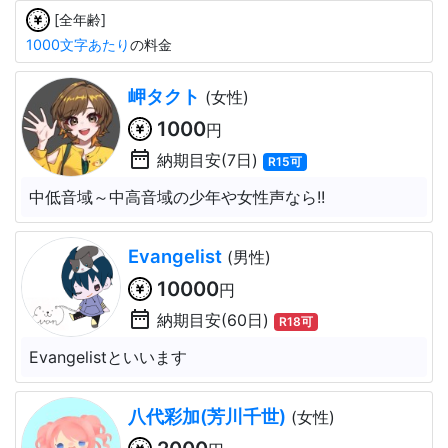
[全年齢]
1000文字あたり
の料金
岬タクト
(女性)
1000
円
date_range
納期目安(7日)
R15可
中低音域～中高音域の少年や女性声なら!!
Evangelist
(男性)
10000
円
date_range
納期目安(60日)
R18可
Evangelistといいます
八代彩加(芳川千世)
(女性)