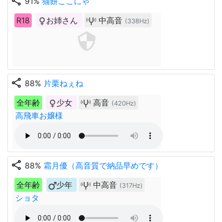
share
91%
猫餅ここにゃ
R18
お姉さん
中高音
(338Hz)
share
88%
片栗ねぇね
全年齢
少女
高音
(420Hz)
高飛車お嬢様
share
88%
霜月優（高音質で納品早めです）
全年齢
少年
中高音
(317Hz)
ショタ