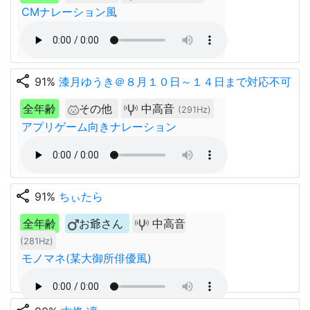
CMナレーション風
share
91%
漆月ゆうき＠８月１０日～１４日まで対応不可
全年齢
その他
中高音
(291Hz)
アプリゲーム向きナレーション
share
91%
ちぃたら
全年齢
お爺さん
中高音
(281Hz)
モノマネ(某大御所俳優風)