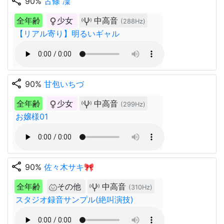
share
90%
古條 凜
全年齢
少女
中高音
(288Hz)
【リアル寄り】明るいギャル
share
90%
甘包いちづ
全年齢
少女
中高音
(299Hz)
お嬢様01
share
90%
佐々木サキ🎀
全年齢
その他
中高音
(310Hz)
スタジオ録音サンプル(絶叫演技)