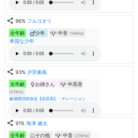
share
96%
フルゴオリ
全年齢
少年
中音
(196Hz)
卑屈な少年
share
93%
夕宮奏風
全年齢
お姉さん
中高音
(274Hz)
劇場開演前放送【高音系】・ナレーション
share
91%
海津 健太
全年齢
その他
中音
(238Hz)