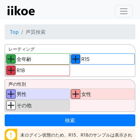
Top
声質検索
レーティング
全年齢
R15
R18
声の性別
男性
女性
その他
error
未ログイン状態のため、R15、R18のサンプルは表示され