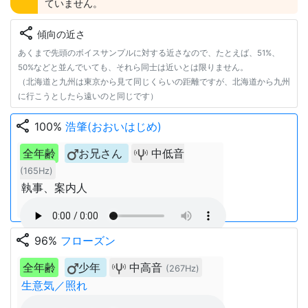
ていません。
share
傾向の近さ
あくまで先頭のボイスサンプルに対する近さなので、たとえば、51%、
50%などと並んでいても、それら同士は近いとは限りません。
（北海道と九州は東京から見て同じくらいの距離ですが、北海道から九州
に行こうとしたら遠いのと同じです）
share
100%
浩肇(おおいはじめ)
全年齢
お兄さん
中低音
(165Hz)
執事、案内人
share
96%
フローズン
全年齢
少年
中高音
(267Hz)
生意気／照れ