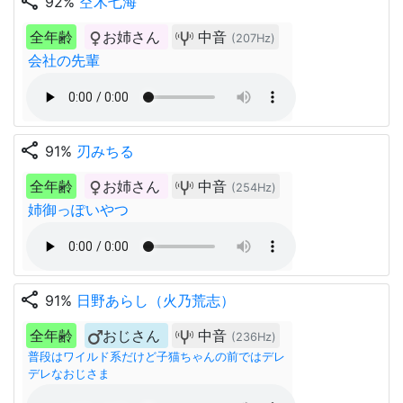
share
92%
空木七海
全年齢
お姉さん
中音
(207Hz)
会社の先輩
share
91%
刃みちる
全年齢
お姉さん
中音
(254Hz)
姉御っぽいやつ
share
91%
日野あらし（火乃荒志）
全年齢
おじさん
中音
(236Hz)
普段はワイルド系だけど子猫ちゃんの前ではデレ
デレなおじさま