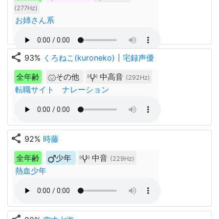
(277Hz)
お姉さん系
share
93%
くろねこ(kuroneko)┃宅録声優
全年齢
その他
中高音
(292Hz)
転職サイト ナレーション
share
92%
時藤
全年齢
少年
中音
(229Hz)
熱血少年