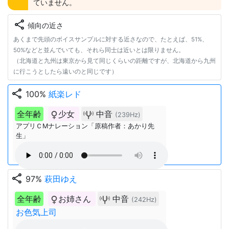
ていません。
share
傾向の近さ
あくまで先頭のボイスサンプルに対する近さなので、たとえば、51%、
50%などと並んでいても、それら同士は近いとは限りません。
（北海道と九州は東京から見て同じくらいの距離ですが、北海道から九州
に行こうとしたら遠いのと同じです）
share
100%
紙楽レド
全年齢
少女
中音
(239Hz)
アプリＣMナレーション「原稿作者：あかり先
生」
share
97%
萩田ゆえ
全年齢
お姉さん
中音
(242Hz)
お色気上司