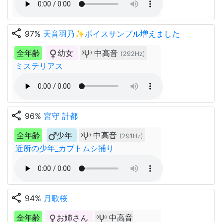
share
97%
天音羽乃✨ボイスサンプル増えました
全年齢
幼女
中高音
(292Hz)
ミステリアス
share
96%
宮守 計都
全年齢
少年
中高音
(291Hz)
近所の少年_カブトムシ捕り
share
94%
月歌桜
全年齢
お姉さん
中高音