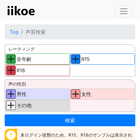
Top
声質検索
レーティング
全年齢
R15
R18
声の性別
男性
女性
その他
error
未ログイン状態のため、R15、R18のサンプルは表示され