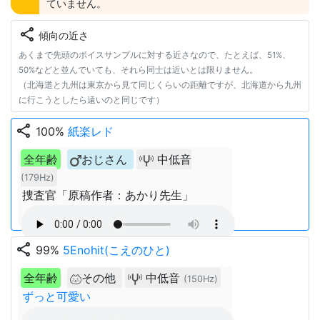
ていません。
share
傾向の近さ
あくまで先頭のボイスサンプルに対する近さなので、たとえば、51%、
50%などと並んでいても、それら同士は近いとは限りません。
（北海道と九州は東京から見て同じくらいの距離ですが、北海道から九州
に行こうとしたら遠いのと同じです）
share
100%
紙楽レド
全年齢
おじさん
中低音
(179Hz)
捜査官「原稿作者：あかり先生」
share
99%
5Enohit(こえのひと)
全年齢
その他
中低音
(150Hz)
ずっと可愛い