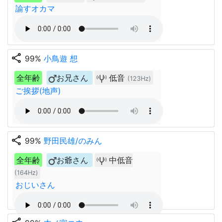
諭すオカマ
share
99%
小鳥遊 想
全年齢
お兄さん
低音
(123Hz)
ご挨拶(地声)
share
99%
野田民雄/のみん
全年齢
お爺さん
中低音
(164Hz)
おじいさん