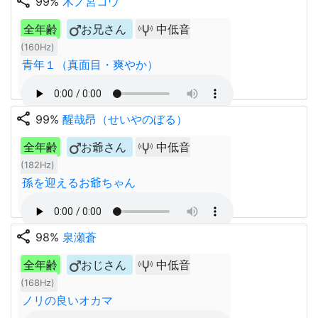
share
99%
木ノ宮コウ
全年齢
お兄さん
中低音
(160Hz)
青年１（真面目・爽やか）
share
99%
醒哉昂（せいやのぼる）
全年齢
お爺さん
中低音
(182Hz)
孫を迎えるお爺ちゃん
share
98%
泉瀬蒼
全年齢
おじさん
中低音
(168Hz)
ノリの良いオカマ