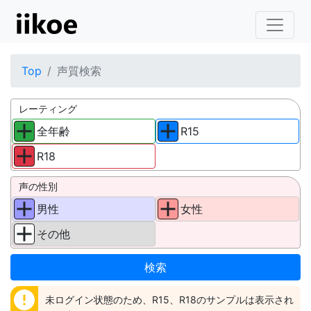
Top
声質検索
レーティング
全年齢
R15
R18
声の性別
男性
女性
その他
error
未ログイン状態のため、R15、R18のサンプルは表示され