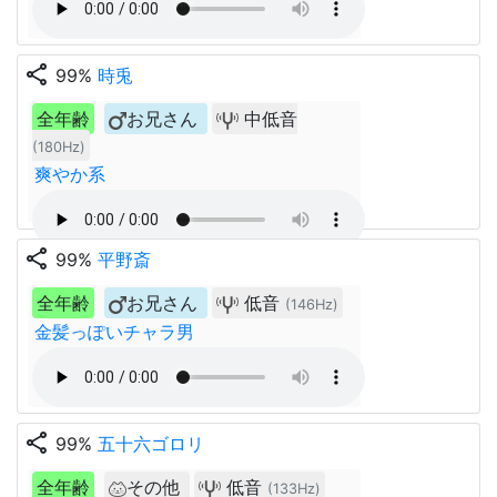
share
99%
時兎
全年齢
お兄さん
中低音
(180Hz)
爽やか系
share
99%
平野斎
全年齢
お兄さん
低音
(146Hz)
金髪っぽいチャラ男
share
99%
五十六ゴロリ
全年齢
その他
低音
(133Hz)