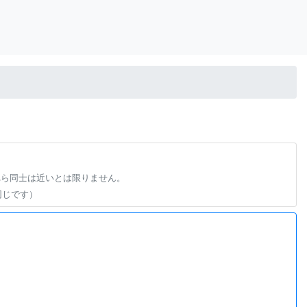
れら同士は近いとは限りません。
同じです）