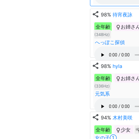
share
98%
待宵夜詠
全年齢
お姉さ
(348Hz)
へっぽこ探偵
share
98%
hyla
全年齢
お姉さ
(336Hz)
元気系
share
94%
木村美咲
全年齢
少女
女の子①