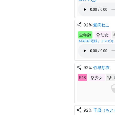
share
92%
愛病ねこ
全年齢
幼女
AT4040宅録 / メスガキ
share
92%
竹早芽衣
R18
少女
share
92%
千歳（ちと