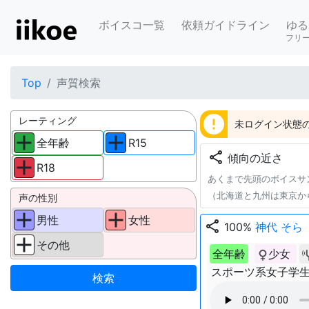
ボイスコ一覧
依頼ガイドライン
ゆる
フリ
Top
声質検索
error
レーティング
未ログイン状態の
全年齢
R15
share
傾向の近さ
R18
あくまで先頭のボイスサ
（北海道と九州は東京か
声の性別
男性
女性
share
100%
神代 そら
その他
全年齢
少女
スポーツ系女子学