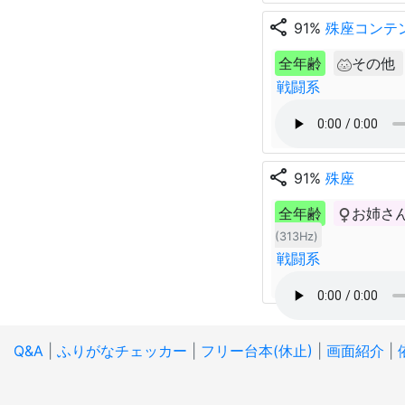
share
91%
殊座コンテ
全年齢
その他
戦闘系
share
91%
殊座
全年齢
お姉さ
(313Hz)
戦闘系
Q&A
|
ふりがなチェッカー
|
フリー台本(休止)
|
画面紹介
|