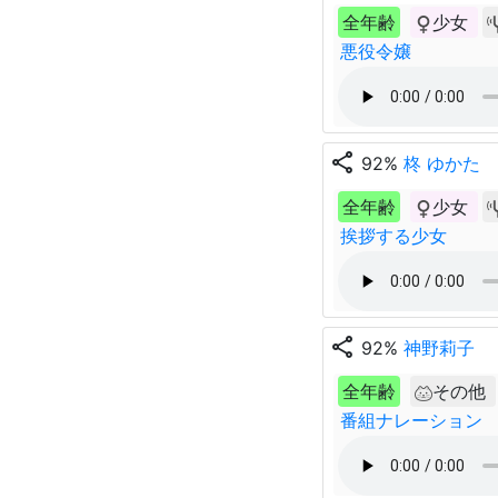
全年齢
少女
悪役令嬢
share
92%
柊 ゆかた
全年齢
少女
挨拶する少女
share
92%
神野莉子
全年齢
その他
番組ナレーション