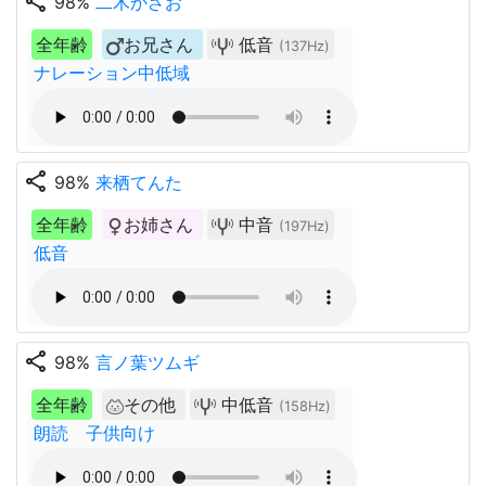
share
98%
二木かざお
全年齢
お兄さん
低音
(137Hz)
ナレーション中低域
share
98%
来栖てんた
全年齢
お姉さん
中音
(197Hz)
低音
share
98%
言ノ葉ツムギ
全年齢
その他
中低音
(158Hz)
朗読 子供向け