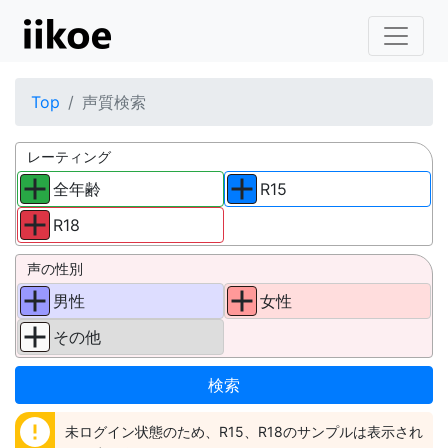
Top
声質検索
レーティング
全年齢
R15
R18
声の性別
男性
女性
その他
error
未ログイン状態のため、R15、R18のサンプルは表示され