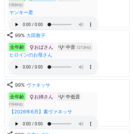
(169Hz)
ヤンキー君
share
99%
大田敦子
全年齢
おばさん
中音
(213Hz)
ヒロインのお母さん
share
99%
ヴァネッサ
全年齢
お姉さん
中低音
(194Hz)
【2026年6月】素ヴァネッサ