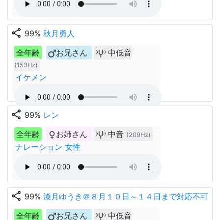
share
99%
秋月勇人
全年齢
お兄さん
中低音
(153Hz)
イケメン
share
99%
レン
全年齢
お姉さん
中音
(209Hz)
ナレーション 女性
share
99%
漆月ゆうき＠８月１０日～１４日まで対応不可
全年齢
お兄さん
中低音