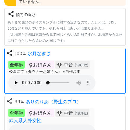
ていません。
share
傾向の近さ
あくまで先頭のボイスサンプルに対する近さなので、たとえば、51%、
50%などと並んでいても、それら同士は近いとは限りません。
（北海道と九州は東京から見て同じくらいの距離ですが、北海道から九州
に行こうとしたら遠いのと同じです）
share
100%
水月なぎさ
全年齢
お姉さん
中音
(196Hz)
公園にて（ダウナーお姉さん） ※自作台本
share
99%
ありのりあ（野生のプロ）
全年齢
お姉さん
中音
(197Hz)
武人系人外女性