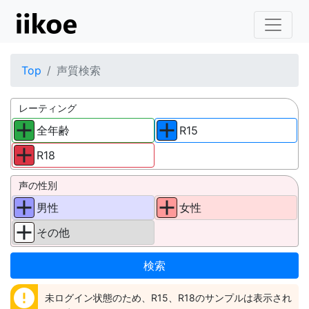
Top
声質検索
レーティング
全年齢
R15
R18
声の性別
男性
女性
その他
error
未ログイン状態のため、R15、R18のサンプルは表示され