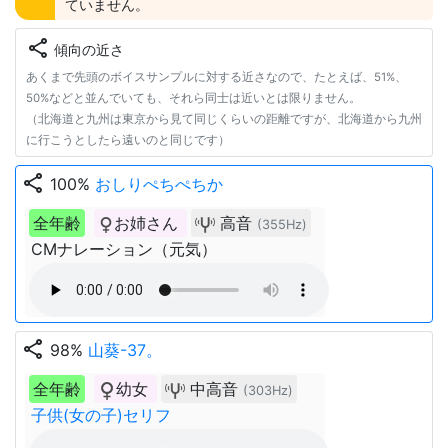
ていません。
share
傾向の近さ
あくまで先頭のボイスサンプルに対する近さなので、たとえば、51%、
50%などと並んでいても、それら同士は近いとは限りません。
（北海道と九州は東京から見て同じくらいの距離ですが、北海道から九州
に行こうとしたら遠いのと同じです）
share
100%
おしりぺちぺちか
全年齢
お姉さん
高音
(355Hz)
CMナレーション（元気）
share
98%
山葵-37。
全年齢
幼女
中高音
(303Hz)
子供(女の子)セリフ