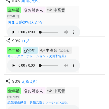
share
93%
紺道ぴかこ
全年齢
お姉さん
中高音
(324Hz)
おまえ絶対犯人だろ
share
93%
ロブ
全年齢
少年
中高音
(323Hz)
キャラクターナレーション（次回予告風）
share
90%
えるえむ
全年齢
お姉さん
中高音
(267Hz)
恋愛漫画動画 男性女性ナレーション三役