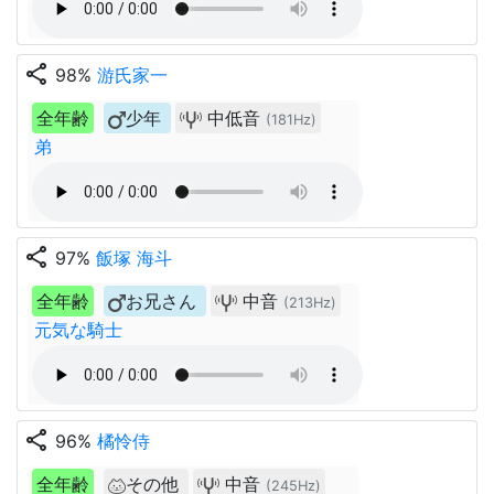
share
98%
游氏家一
全年齢
少年
中低音
(181Hz)
弟
share
97%
飯塚 海斗
全年齢
お兄さん
中音
(213Hz)
元気な騎士
share
96%
橘怜侍
全年齢
その他
中音
(245Hz)