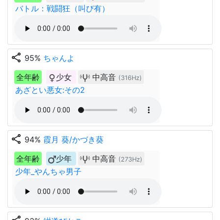
バトル：戦闘狂（叫び有）
share
95%
ちゃんよ
全年齢
少女
中高音
(316Hz)
あざとい悪女:その2
share
94%
霞月 葵/かづき葵
全年齢
少年
中高音
(273Hz)
少年_やんちゃ男子