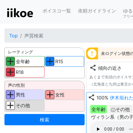
ボイスコ一覧
依頼ガイドライン
ゆる
フリ
Top
声質検索
error
レーティング
未ログイン状態の
全年齢
R15
share
傾向の近さ
R18
あくまで先頭のボイスサ
（北海道と九州は東京か
声の性別
男性
女性
share
100%
伊木垣れ
その他
全年齢
その他
ヴィラン系（男の子