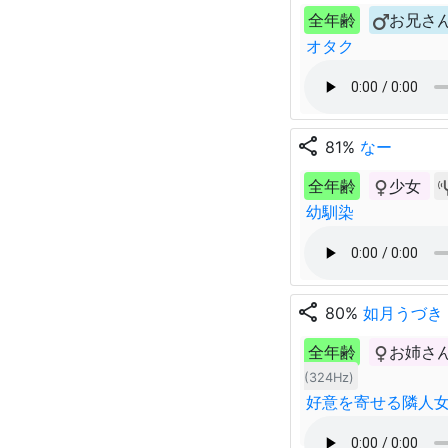
全年齢
お兄さ
オタク
share
81%
なー
全年齢
少女
幼馴染
share
80%
如月うづき
全年齢
お姉さ
(324Hz)
好意を寄せる隣人