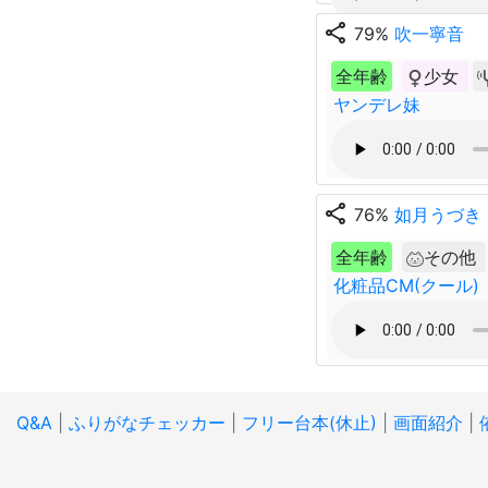
share
79%
吹一寧音
全年齢
少女
ヤンデレ妹
share
76%
如月うづき
全年齢
その他
化粧品CM(クール)
Q&A
|
ふりがなチェッカー
|
フリー台本(休止)
|
画面紹介
|