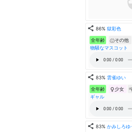
share
86%
獄彩色
全年齢
その他
物騒なマスコット
share
83%
雲雀ゆい
全年齢
少女
ギャル
share
83%
かみしろゆ