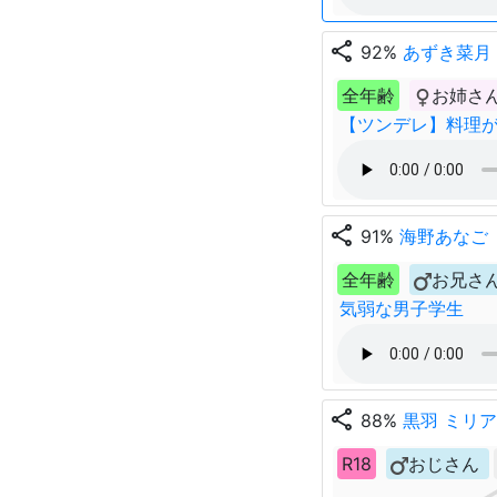
share
92%
あずき菜月
全年齢
お姉さ
【ツンデレ】料理
share
91%
海野あなご
全年齢
お兄さ
気弱な男子学生
share
88%
黒羽 ミリア
R18
おじさん