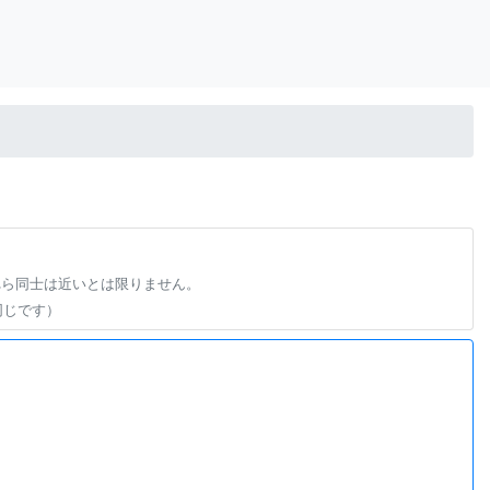
れら同士は近いとは限りません。
同じです）