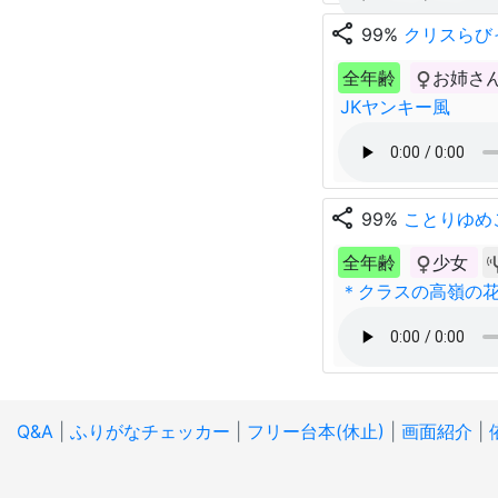
share
99%
クリスらび
全年齢
お姉さ
JKヤンキー風
share
99%
ことりゆめ
全年齢
少女
＊クラスの高嶺の
Q&A
|
ふりがなチェッカー
|
フリー台本(休止)
|
画面紹介
|