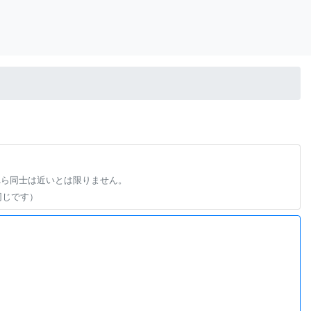
れら同士は近いとは限りません。
同じです）