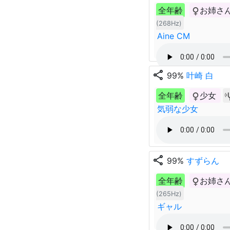
全年齢
お姉さ
(268Hz)
Aine CM
share
99%
叶崎 白
全年齢
少女
気弱な少女
share
99%
すずらん
全年齢
お姉さ
(265Hz)
ギャル