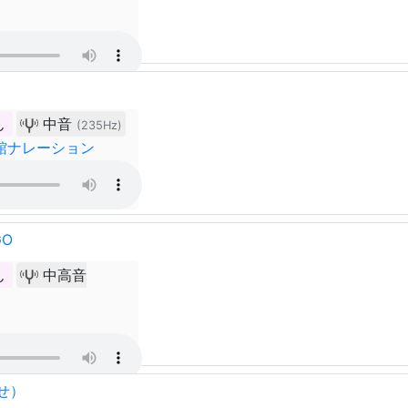
ん
中音
(235Hz)
館ナレーション
GO
ん
中高音
せ）