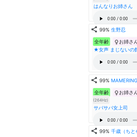
はんなりお姉さん
share
99%
生野忍
全年齢
お姉さ
★女声 まじないの
share
99%
MAMERIN
全年齢
お姉さ
(264Hz)
サバサバ女上司
share
99%
千歳（ちと