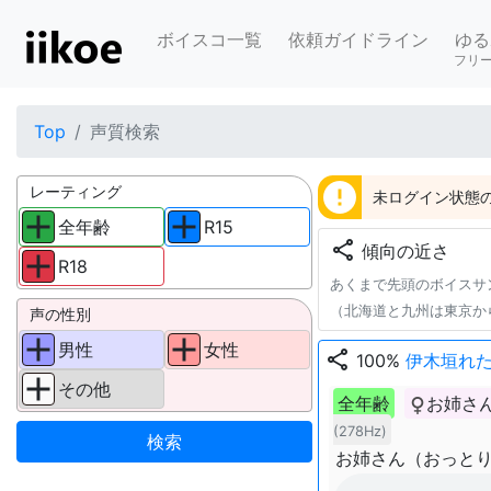
ボイスコ一覧
依頼ガイドライン
ゆる
フリ
Top
声質検索
error
レーティング
未ログイン状態の
全年齢
R15
share
傾向の近さ
R18
あくまで先頭のボイスサ
（北海道と九州は東京か
声の性別
男性
女性
share
100%
伊木垣れ
その他
全年齢
お姉さ
(278Hz)
お姉さん（おっと