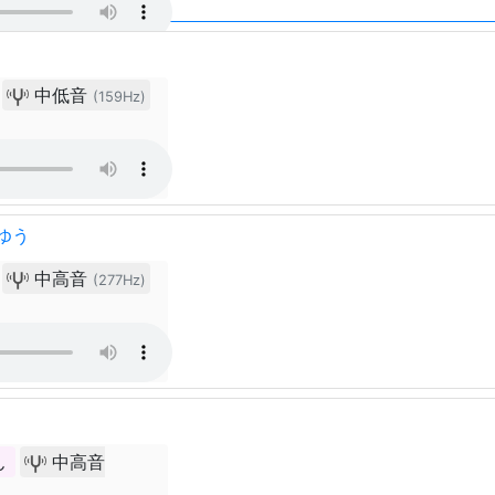
中低音
(159Hz)
ゆう
中高音
(277Hz)
ん
中高音