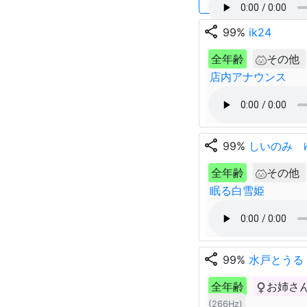
share
99%
ik24
全年齢
その他
店内アナウンス
share
99%
しいのみ 
全年齢
その他
眠る白雪姫
share
99%
水戸とうる
全年齢
お姉さ
(266Hz)