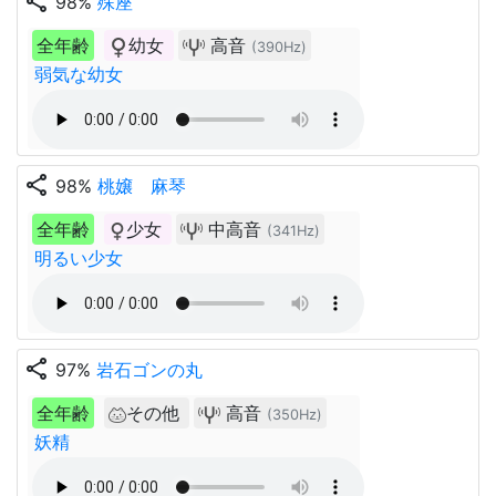
share
98%
殊座
全年齢
幼女
高音
(390Hz)
弱気な幼女
share
98%
桃嬢 麻琴
全年齢
少女
中高音
(341Hz)
明るい少女
share
97%
岩石ゴンの丸
全年齢
その他
高音
(350Hz)
妖精