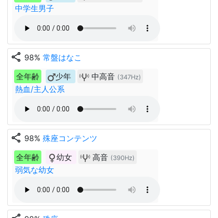
中学生男子
share
98%
常盤はなこ
全年齢
少年
中高音
(347Hz)
熱血/主人公系
share
98%
殊座コンテンツ
全年齢
幼女
高音
(390Hz)
弱気な幼女