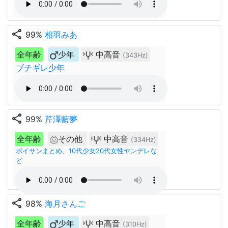
share
99%
相羽みあ
全年齢
少年
中高音
(343Hz)
ブチギレ少年
share
99%
芹澤藍夢
全年齢
その他
中高音
(334Hz)
ボイサンまとめ、10代少女20代女性ヤンデレな
ど
share
98%
海月さんご
全年齢
少年
中高音
(310Hz)