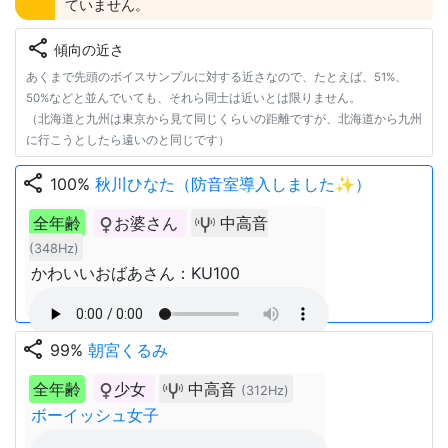
ていません。
share
傾向の近さ
あくまで先頭のボイスサンプルに対する近さなので、たとえば、51%、
50%などと並んでいても、それら同士は近いとは限りません。
（北海道と九州は東京から見て同じくらいの距離ですが、北海道から九州
に行こうとしたら遠いのと同じです）
share
100%
秋川ひなた（防音室導入しました✨）
全年齢
お婆さん
中高音
(348Hz)
かわいいおばあさん：KU100
share
99%
朝宮くるみ
全年齢
少女
中高音
(312Hz)
ボーイッシュ女子