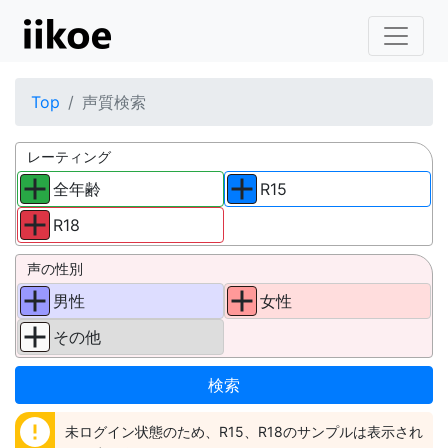
Top
声質検索
レーティング
全年齢
R15
R18
声の性別
男性
女性
その他
error
未ログイン状態のため、R15、R18のサンプルは表示され