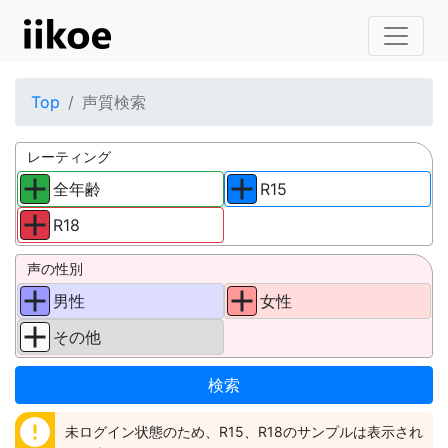
Top
声質検索
レーティング
全年齢
R15
R18
声の性別
男性
女性
その他
error
未ログイン状態のため、R15、R18のサンプルは表示され