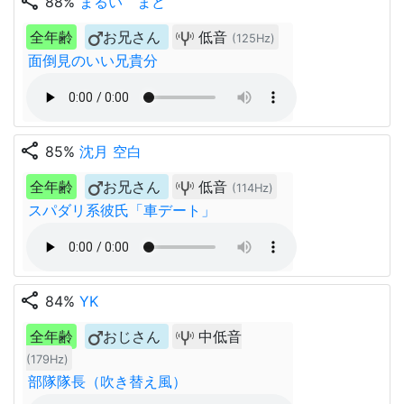
share
88%
まるい まど
全年齢
お兄さん
低音
(125Hz)
面倒見のいい兄貴分
share
85%
沈月 空白
全年齢
お兄さん
低音
(114Hz)
スパダリ系彼氏「車デート」
share
84%
YK
全年齢
おじさん
中低音
(179Hz)
部隊隊長（吹き替え風）