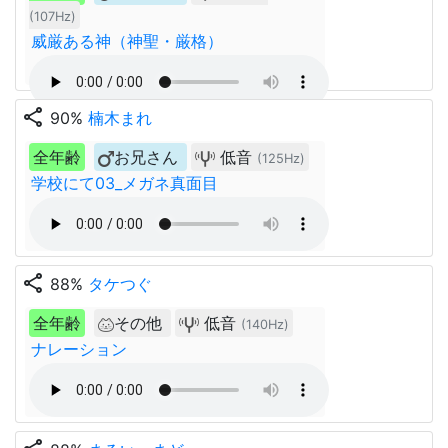
(107Hz)
威厳ある神（神聖・厳格）
share
90%
楠木まれ
全年齢
お兄さん
低音
(125Hz)
学校にて03_メガネ真面目
share
88%
タケつぐ
全年齢
その他
低音
(140Hz)
ナレーション