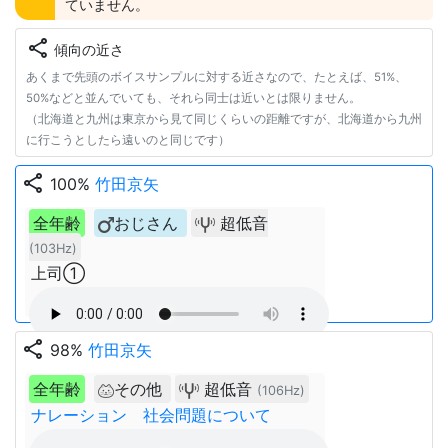
ていません。
share
傾向の近さ
あくまで先頭のボイスサンプルに対する近さなので、たとえば、51%、
50%などと並んでいても、それら同士は近いとは限りません。
（北海道と九州は東京から見て同じくらいの距離ですが、北海道から九州
に行こうとしたら遠いのと同じです）
share
100%
竹田京矢
全年齢
おじさん
超低音
(103Hz)
上司①
share
98%
竹田京矢
全年齢
その他
超低音
(106Hz)
ナレーション 社会問題について