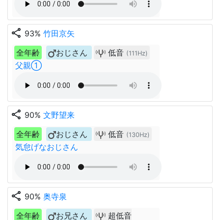
share
93%
竹田京矢
全年齢
おじさん
低音
(111Hz)
父親①
share
90%
文野望来
全年齢
おじさん
低音
(130Hz)
気怠げなおじさん
share
90%
奥寺泉
全年齢
お兄さん
超低音