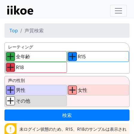
Top
声質検索
レーティング
全年齢
R15
R18
声の性別
男性
女性
その他
error
未ログイン状態のため、R15、R18のサンプルは表示され