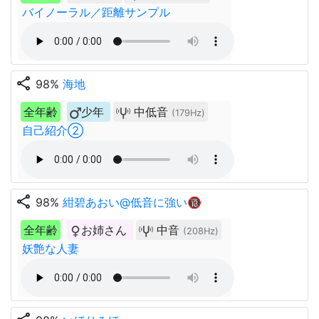
バイノーラル／距離サンプル
share
98%
海地
全年齢
少年
中低音
(179Hz)
自己紹介②
share
98%
紺碧あおい@低音に強い🔞
全年齢
お姉さん
中音
(208Hz)
妖艶な人妻