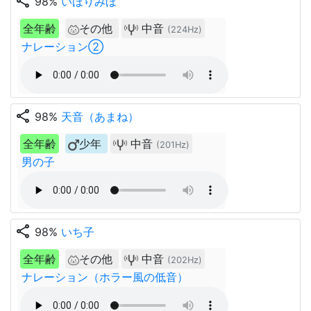
share
98%
いほりみほ
全年齢
その他
中音
(224Hz)
ナレーション②
share
98%
天音（あまね）
全年齢
少年
中音
(201Hz)
男の子
share
98%
いち子
全年齢
その他
中音
(202Hz)
ナレーション（ホラー風の低音）