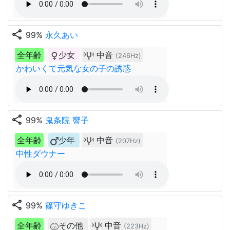
share
99%
永久あい
全年齢
少女
中音
(246Hz)
かわいくて元気な女の子の誘惑
share
99%
鬼条院 響子
全年齢
少年
中音
(207Hz)
中性ダウナー
share
99%
篠守ゆきこ
全年齢
その他
中音
(223Hz)