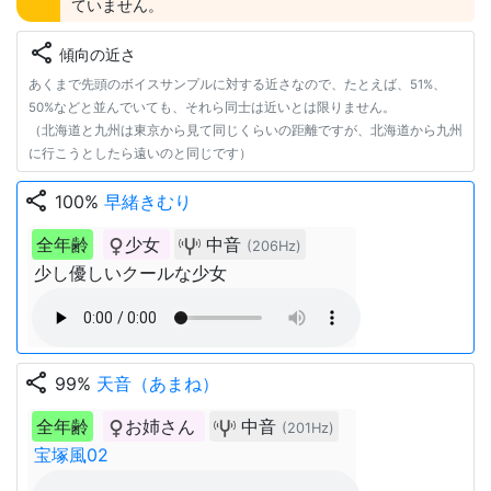
ていません。
share
傾向の近さ
あくまで先頭のボイスサンプルに対する近さなので、たとえば、51%、
50%などと並んでいても、それら同士は近いとは限りません。
（北海道と九州は東京から見て同じくらいの距離ですが、北海道から九州
に行こうとしたら遠いのと同じです）
share
100%
早緒きむり
全年齢
少女
中音
(206Hz)
少し優しいクールな少女
share
99%
天音（あまね）
全年齢
お姉さん
中音
(201Hz)
宝塚風02