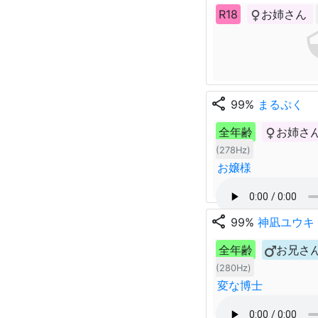
R18
お姉さん
share
99%
まるぷく
全年齢
お姉さ
(278Hz)
お嬢様
share
99%
神凪ユウキ
全年齢
お兄さ
(280Hz)
変な博士