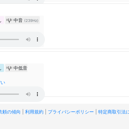
ん
中音
(239Hz)
ん
中低音
ぽい
依頼の傾向
|
利用規約
|
プライバシーポリシー
|
特定商取引法