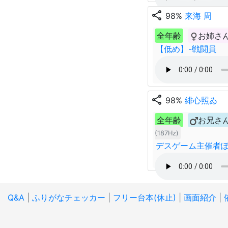
share
98%
来海 周
全年齢
お姉さ
【低め】-戦闘員
share
98%
緋心照ゐ
全年齢
お兄さ
(187Hz)
デスゲーム主催者
Q&A
|
ふりがなチェッカー
|
フリー台本(休止)
|
画面紹介
|