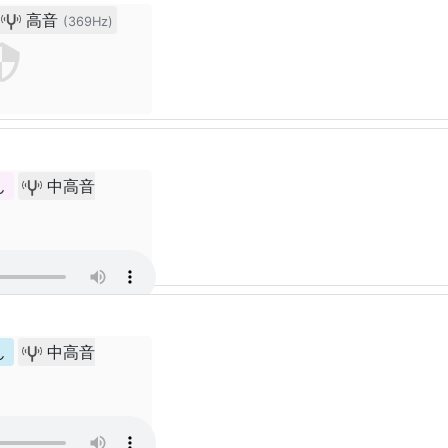
高音
(369Hz)
ん
中高音
ん
中高音