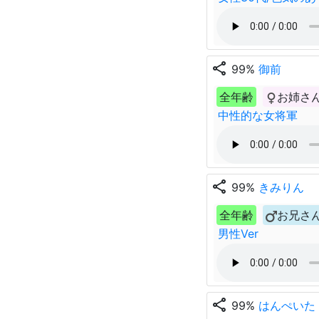
share
99%
御前
全年齢
お姉さ
中性的な女将軍
share
99%
きみりん
全年齢
お兄さ
男性Ver
share
99%
はんぺいた