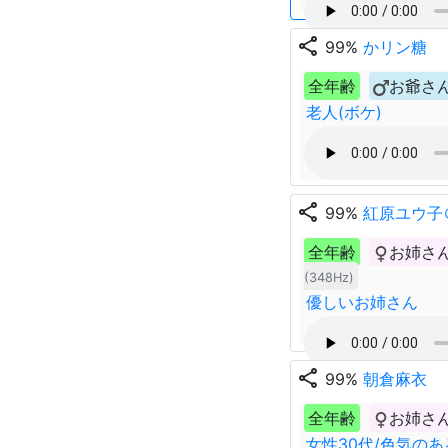
share
99%
かリン糖
全年齢
お爺さ
老人(ボケ)
share
99%
紅原ユウ子
全年齢
お姉さ
(348Hz)
優しいお姉さん
share
99%
朝倉麻衣
全年齢
お姉さ
女性30代/色気の