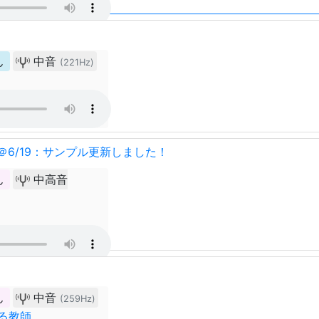
ん
中音
(221Hz)
＠6/19：サンプル更新しました！
ん
中高音
ん
中音
(259Hz)
ある教師