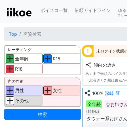
ボイスコ一覧
依頼ガイドライン
ゆる
フリ
Top
声質検索
error
レーティング
未ログイン状態の
全年齢
R15
share
傾向の近さ
R18
あくまで先頭のボイスサ
（北海道と九州は東京か
声の性別
男性
女性
share
100%
深崎 琴
その他
全年齢
お姉さ
(191Hz)
ダウナー系お姉さ