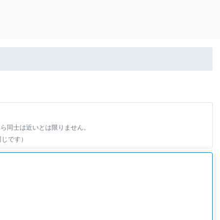
れら同士は近いとは限りません。
同じです）