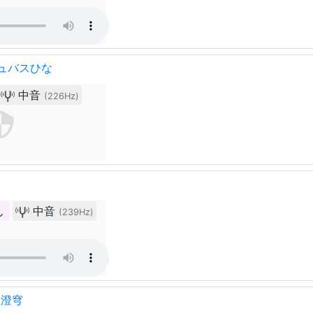
ュバスひな
中音
(226Hz)
ん
中音
(239Hz)
星澄穹