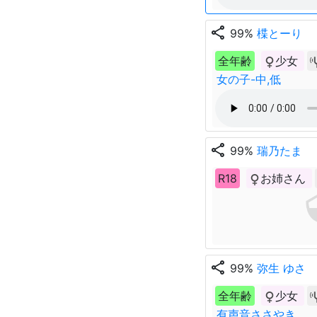
share
99%
楪とーり
全年齢
少女
女の子-中,低
share
99%
瑞乃たま
R18
お姉さん
share
99%
弥生 ゆさ
全年齢
少女
有声音ささやき