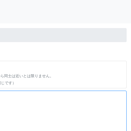
れら同士は近いとは限りません。
同じです）