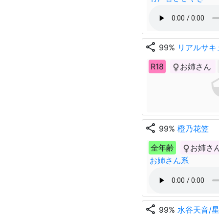
share
99%
リアルサキ
R18
お姉さん
share
99%
橙乃花笠
全年齢
お姉さ
お姉さん系
share
99%
水谷天音/