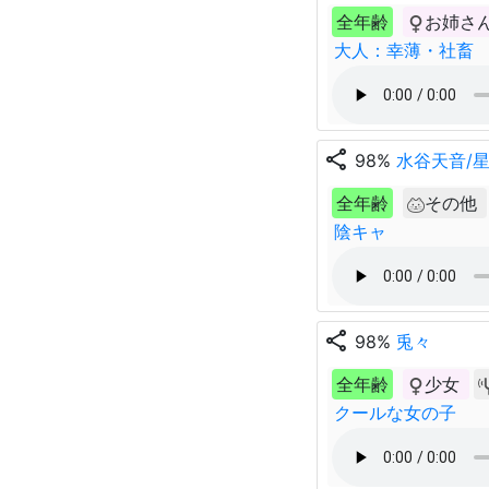
全年齢
お姉さ
大人：幸薄・社畜
share
98%
水谷天音/
全年齢
その他
陰キャ
share
98%
兎々
全年齢
少女
クールな女の子