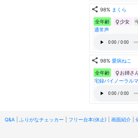
share
98%
まくら
全年齢
少女
通常声
share
98%
愛病ねこ
全年齢
お姉さ
宅録バイノーラル
Q&A
|
ふりがなチェッカー
|
フリー台本(休止)
|
画面紹介
|