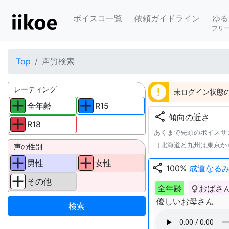
ボイスコ一覧
依頼ガイドライン
ゆる
フリ
Top
声質検索
error
レーティング
未ログイン状態の
全年齢
R15
share
傾向の近さ
R18
あくまで先頭のボイスサ
（北海道と九州は東京か
声の性別
男性
女性
share
100%
成道なる
その他
全年齢
おばさ
優しいお母さん