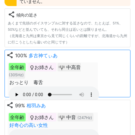
ていません。
share
傾向の近さ
あくまで先頭のボイスサンプルに対する近さなので、たとえば、51%、
50%などと並んでいても、それら同士は近いとは限りません。
（北海道と九州は東京から見て同じくらいの距離ですが、北海道から九州
に行こうとしたら遠いのと同じです）
share
100%
多古神てぃあ
全年齢
お姉さん
中高音
(305Hz)
おっとり 毒舌
share
99%
相羽みあ
全年齢
お姉さん
中音
(247Hz)
好奇心の高い女性