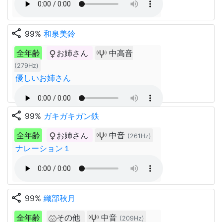
share
99%
和泉美鈴
全年齢
お姉さん
中高音
(279Hz)
優しいお姉さん
share
99%
ガキガキガン鉄
全年齢
お姉さん
中音
(261Hz)
ナレーション１
share
99%
織部秋月
全年齢
その他
中音
(209Hz)