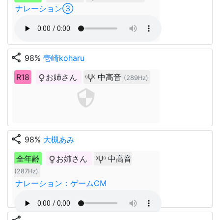
ナレーション③
share
98%
壱崎koharu
R18
お姉さん
中高音
(289Hz)
share
98%
大槻あみ
全年齢
お姉さん
中高音
(287Hz)
ナレーション：ゲームCM