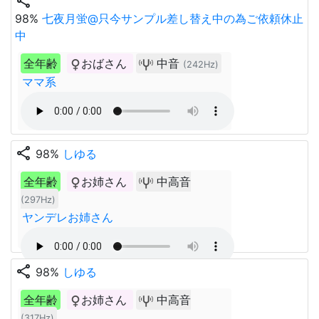
share
98%
七夜月蛍@只今サンプル差し替え中の為ご依頼休止
中
全年齢
おばさん
中音
(242Hz)
ママ系
share
98%
しゆる
全年齢
お姉さん
中高音
(297Hz)
ヤンデレお姉さん
share
98%
しゆる
全年齢
お姉さん
中高音
(317Hz)