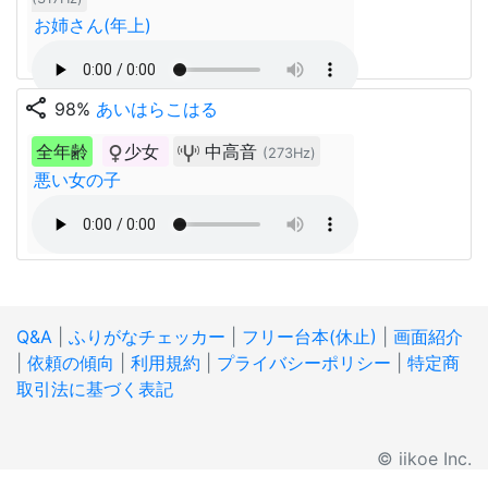
お姉さん(年上)
share
98%
あいはらこはる
全年齢
少女
中高音
(273Hz)
悪い女の子
Q&A
|
ふりがなチェッカー
|
フリー台本(休止)
|
画面紹介
|
依頼の傾向
|
利用規約
|
プライバシーポリシー
|
特定商
取引法に基づく表記
© iikoe Inc.