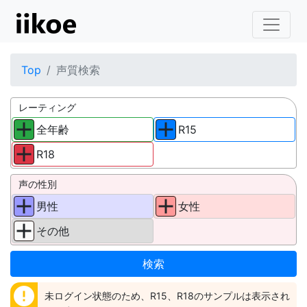
Top
声質検索
レーティング
全年齢
R15
R18
声の性別
男性
女性
その他
error
未ログイン状態のため、R15、R18のサンプルは表示され