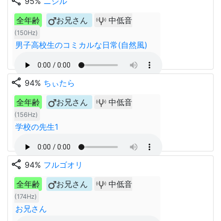
share
95%
ニシル
全年齢
お兄さん
中低音
(150Hz)
男子高校生のコミカルな日常(自然風)
share
94%
ちぃたら
全年齢
お兄さん
中低音
(156Hz)
学校の先生1
share
94%
フルゴオリ
全年齢
お兄さん
中低音
(174Hz)
お兄さん