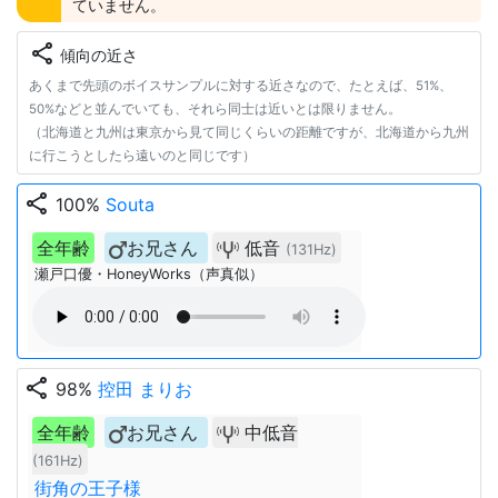
ていません。
share
傾向の近さ
あくまで先頭のボイスサンプルに対する近さなので、たとえば、51%、
50%などと並んでいても、それら同士は近いとは限りません。
（北海道と九州は東京から見て同じくらいの距離ですが、北海道から九州
に行こうとしたら遠いのと同じです）
share
100%
Souta
全年齢
お兄さん
低音
(131Hz)
瀬戸口優・HoneyWorks（声真似）
share
98%
控田 まりお
全年齢
お兄さん
中低音
(161Hz)
街角の王子様