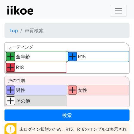
Top
声質検索
レーティング
全年齢
R15
R18
声の性別
男性
女性
その他
error
未ログイン状態のため、R15、R18のサンプルは表示され