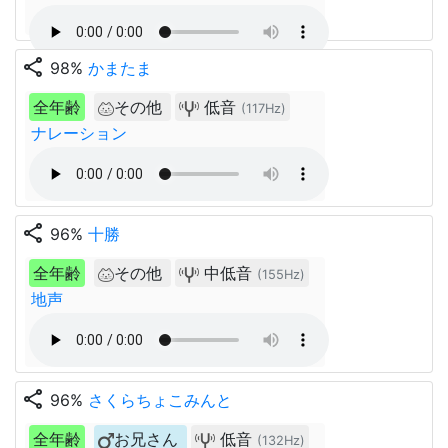
share
98%
かまたま
全年齢
その他
低音
(117Hz)
ナレーション
share
96%
十勝
全年齢
その他
中低音
(155Hz)
地声
share
96%
さくらちょこみんと
全年齢
お兄さん
低音
(132Hz)