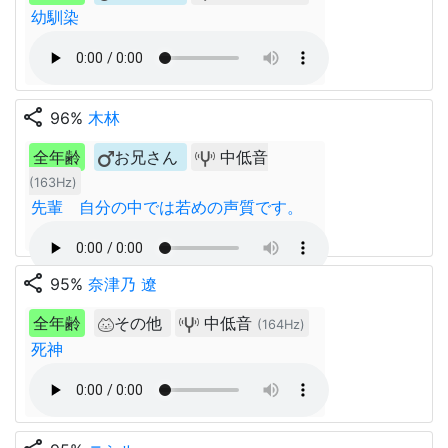
幼馴染
share
96%
木林
全年齢
お兄さん
中低音
(163Hz)
先輩 自分の中では若めの声質です。
share
95%
奈津乃 遼
全年齢
その他
中低音
(164Hz)
死神