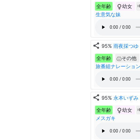
全年齢
幼女
生意気な妹
share
95%
雨夜採つゆ
全年齢
その他
旅番組ナレーショ
share
95%
永本いずみ
全年齢
幼女
メスガキ