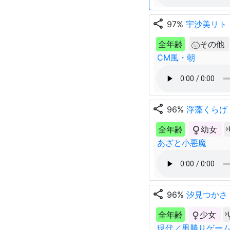
share
97%
宇沙美リト
全年齢
その他
CM風・朝
share
96%
浮藻くらげ
全年齢
幼女
あざと小悪魔
share
96%
汐見つかさ
全年齢
少女
現代／男勝りゲー