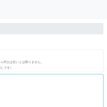
れら同士は近いとは限りません。
同じです）