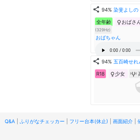
share
94%
染斐よしの
全年齢
おばさ
(329Hz)
おばちゃん
share
94%
五百崎せれ
R18
少女
Q&A
|
ふりがなチェッカー
|
フリー台本(休止)
|
画面紹介
|