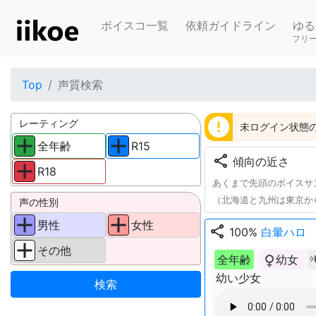
ボイスコ一覧
依頼ガイドライン
ゆる
フリ
Top
声質検索
error
レーティング
未ログイン状態の
全年齢
R15
share
傾向の近さ
R18
あくまで先頭のボイスサ
（北海道と九州は東京か
声の性別
男性
女性
share
100%
白暈ハロ
その他
全年齢
幼女
幼い少女