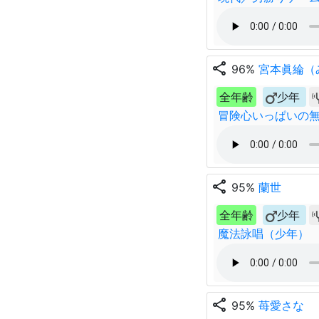
share
96%
宮本眞綸（
全年齢
少年
冒険心いっぱいの
share
95%
蘭世
全年齢
少年
魔法詠唱（少年）
share
95%
苺愛さな